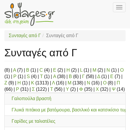
Togg
navig
Skip
to
main
Συνταγές από Γ
Συνταγές από Γ
content
Συνταγές από Γ
(8)
|
A
(7)
|
B
(1)
|
C
(4)
|
E
(2)
|
H
(2)
|
L
(1)
|
M
(2)
|
N
(1)
|
O
(1)
|
P
(1)
|
S
(4)
|
T
(1)
|
Α
(38)
|
Β
(6)
|
Γ
(58)
|
Δ
(1)
|
Ε
(7)
|
Ζ
(9)
|
Η
(1)
|
Κ
(1313)
|
Λ
(16)
|
Μ
(138)
|
Ν
(16)
|
Ο
(8)
|
Π
(66)
|
Ρ
(31)
|
Σ
(122)
|
Τ
(56)
|
Υ
(2)
|
Φ
(35)
|
Χ
(32)
|
Ψ
(14)
Γαλοπούλα βραστή
Γλυκά πιτάκια με βατόμουρα, βασιλικό και κατσικίσιο τυρί
Γαρίδες με ταλιατέλες