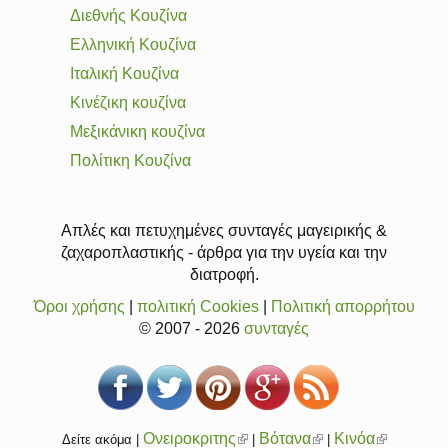
Διεθνής Κουζίνα
Ελληνική Κουζίνα
Ιταλική Κουζίνα
Κινέζικη κουζίνα
Μεξικάνικη κουζίνα
Πολίτικη Κουζίνα
Απλές και πετυχημένες συνταγές μαγειρικής &
ζαχαροπλαστικής - άρθρα για την υγεία και την
διατροφή.
Όροι χρήσης
|
πολιτική Cookies
|
Πολιτική απορρήτου
© 2007 - 2026
συνταγές
Ονειροκριτης
(link
Βότανα
(link
Κινόα
(link
Δείτε ακόμα |
|
|