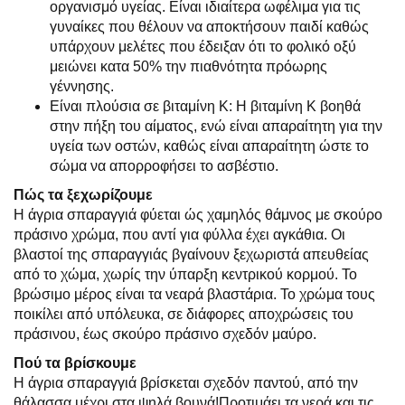
οργανισμό υγείας. Είναι ιδιαίτερα ωφέλιμα για τις
γυναίκες που θέλουν να αποκτήσουν παιδί καθώς
υπάρχουν μελέτες που έδειξαν ότι το φολικό οξύ
μειώνει κατα 50% την πιαθνότητα πρόωρης
γέννησης.
Είναι πλούσια σε βιταμίνη Κ: Η βιταμίνη Κ βοηθά
στην πήξη του αίματος, ενώ είναι απαραίτητη για την
υγεία των οστών, καθώς είναι απαραίτητη ώστε το
σώμα να απορροφήσει το ασβέστιο.
Πώς τα ξεχωρίζουμε
Η άγρια σπαραγγιά φύεται ώς χαμηλός θάμνος με σκούρο
πράσινο χρώμα, που αντί για φύλλα έχει αγκάθια. Οι
βλαστοί της σπαραγγιάς βγαίνουν ξεχωριστά απευθείας
από το χώμα, χωρίς την ύπαρξη κεντρικού κορμού. Το
βρώσιμο μέρος είναι τα νεαρά βλαστάρια. Το χρώμα τους
ποικίλει από υπόλευκα, σε διάφορες αποχρώσεις του
πράσινου, έως σκούρο πράσινο σχεδόν μαύρο.
Πού τα βρίσκουμε
Η άγρια σπαραγγιά βρίσκεται σχεδόν παντού, από την
θάλασσα μέχρι στα ψηλά βουνά!Προτιμάει τα νερά και τις