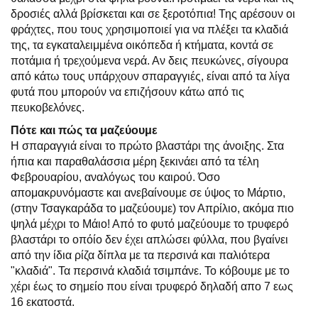
δροσιές αλλά βρίσκεται και σε ξεροτόπια! Της αρέσουν οι
φράχτες, που τους χρησιμοποιεί για να πλέξει τα κλαδιά
της, τα εγκαταλειμμένα οικόπεδα ή κτήματα, κοντά σε
ποτάμια ή τρεχούμενα νερά. Αν δεις πευκώνες, σίγουρα
από κάτω τους υπάρχουν σπαραγγιές, είναι από τα λίγα
φυτά που μπορούν να επιζήσουν κάτω από τις
πευκοβελόνες.
Πότε και πώς τα μαζεύουμε
Η σπαραγγιά είναι το πρώτο βλαστάρι της άνοιξης. Στα
ήπια και παραθαλάσσια μέρη ξεκινάει από τα τέλη
Φεβρουαρίου, αναλόγως του καιρού. Όσο
απομακρυνόμαστε και ανεβαίνουμε σε ύψος το Μάρτιο,
(στην Τσαγκαράδα το μαζεύουμε) τον Απρίλιο, ακόμα πιο
ψηλά μέχρι το Μάιο! Από το φυτό μαζεύουμε το τρυφερό
βλαστάρι το οπόίο δεν έχει απλώσει φύλλα, που βγαίνει
από την ίδια ρίζα δίπλα με τα περσινά και παλιότερα
"κλαδιά". Τα περσινά κλαδιά τσιμπάνε. Το κόβουμε με το
χέρι έως το σημείο που είναι τρυφερό δηλαδή απο 7 εως
16 εκατοστά.