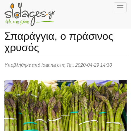
Togg
navig
Skip
to
Σπαράγγια, ο πράσινος
main
content
χρυσός
Υποβλήθηκε από
ioanna
στις Τετ, 2020-04-29 14:30