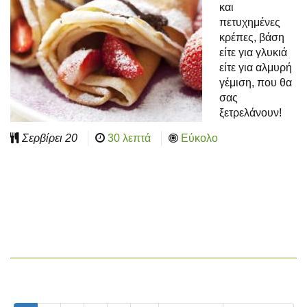
και
πετυχημένες
κρέπες, βάση
είτε για γλυκιά
είτε για αλμυρή
γέμιση, που θα
σας
ξετρελάνουν!
Σερβίρει
20
30 λεπτά
Εύκολο