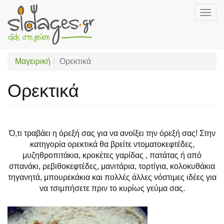
Togg
navig
Skip
to
main
Μαγειρική
Ορεκτικά
content
Ορεκτικά
Ό,τι τραβάει η όρεξή σας για να ανοίξει την όρεξή σας! Στην
κατηγορία ορεκτικά θα βρείτε ντοματοκεφτέδες,
μυζηθροπιτάκια, κροκέτες γαρίδας , πατάτας ή από
σπανάκι, ρεβιθοκεφτέδες, μανιτάρια, τορτίγια, κολοκυθάκια
τηγανητά, μπουρεκάκια και πολλές άλλες νόστιμες ιδέες για
να τσιμπήσετε πριν το κυρίως γεύμα σας.