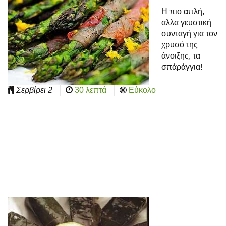
Η πιο απλή,
αλλα γευστική
συνταγή για τον
χρυσό της
άνοιξης, τα
σπάράγγια!
Σερβίρει
2
30 λεπτά
Εύκολο