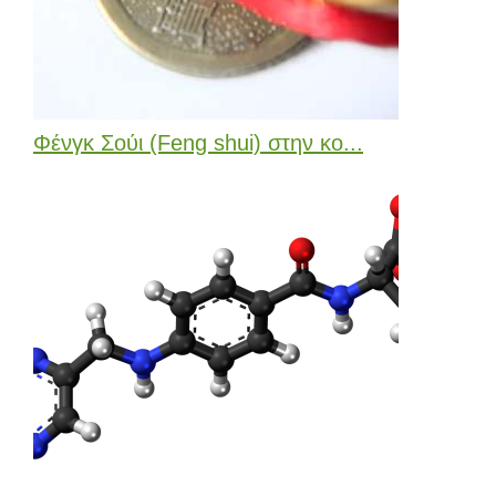
Φένγκ Σούι (Feng shui) στην κο...