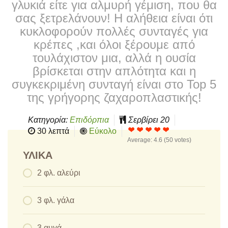
γλυκιά είτε για αλμυρή γέμιση, που θα
σας ξετρελάνουν! Η αλήθεια είναι ότι
κυκλοφορούν πολλές συνταγές για
κρέπες ,και όλοι ξέρουμε από
τουλάχιστον μια, αλλά η ουσία
βρίσκεται στην απλότητα και η
συγκεκριμένη συνταγή είναι στο Top 5
της γρήγορης ζαχαροπλαστικής!
Κατηγορία:
Επιδόρπια
Σερβίρει
20
30 λεπτά
Εύκολο
Average:
4.6
(
50
votes)
ΥΛΙΚΆ
2 φλ. αλεύρι
3 φλ. γάλα
3 αυγά