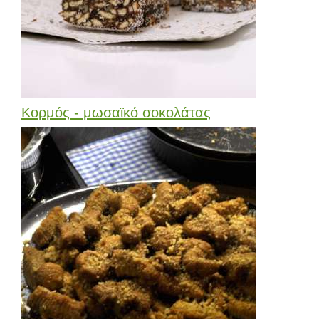
Κορμός - μωσαϊκό σοκολάτας