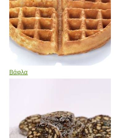
Βάφλα