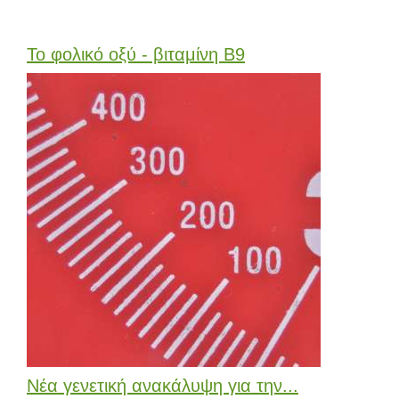
Το φολικό οξύ - βιταμίνη Β9
Νέα γενετική ανακάλυψη για την...