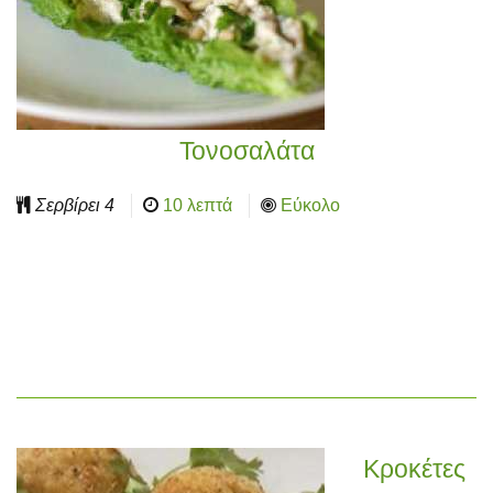
Τονοσαλάτα
Σερβίρει
4
10 λεπτά
Εύκολο
Κροκέτες