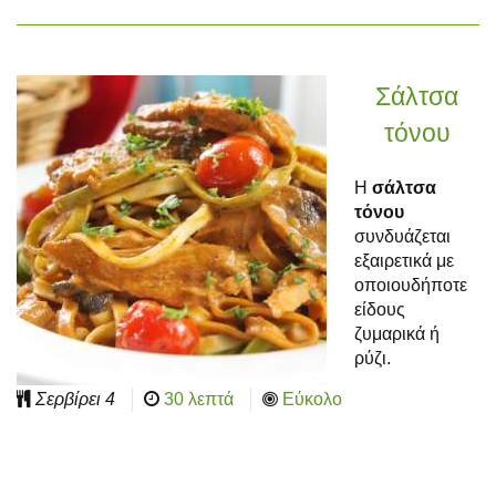
Σάλτσα
τόνου
Η
σάλτσα
τόνου
συνδυάζεται
εξαιρετικά με
οποιουδήποτε
είδους
ζυμαρικά ή
ρύζι.
Σερβίρει
4
30 λεπτά
Εύκολο