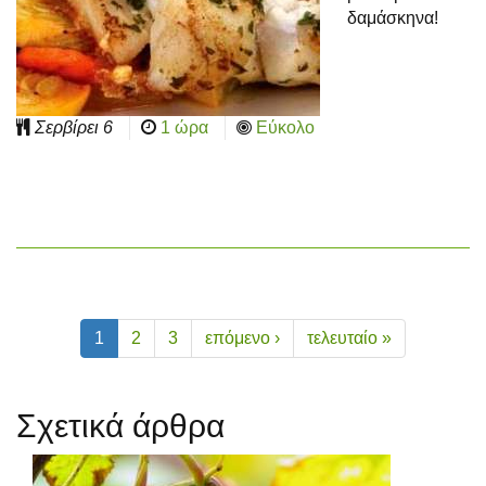
δαμάσκηνα!
Σερβίρει
6
1 ώρα
Εύκολο
1
2
3
επόμενο ›
τελευταίο »
Σχετικά άρθρα