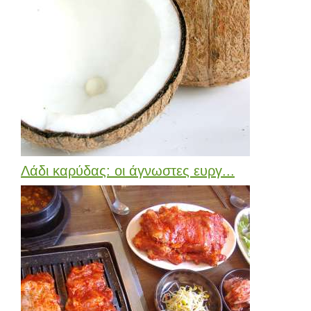
Λάδι καρύδας: οι άγνωστες ευργ...