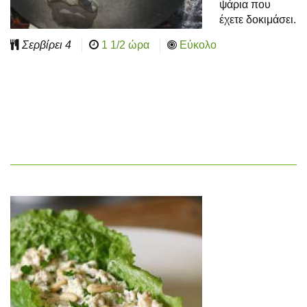
ψάρια που
έχετε δοκιμάσει.
Σερβίρει
4
1 1/2 ώρα
Εύκολο