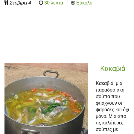
Σερβίρει
4
30 λεπτά
Εύκολο
Κακαβιά
Κακαβιά, μια
παραδοσιακή
σούπα που
φτιάχνουν οι
ψαράδες και όχι
μόνο. Μια από
τις καλύτερες
σούπες με