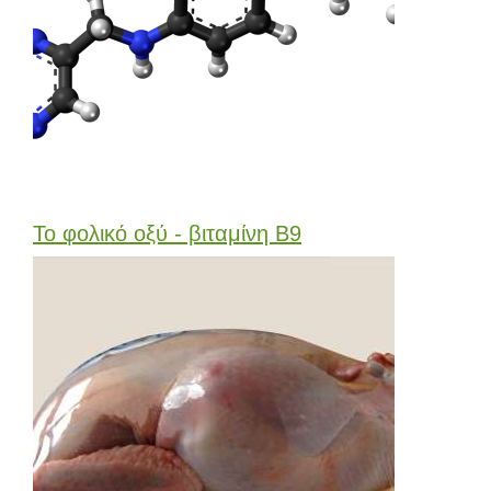
Το φολικό οξύ - βιταμίνη Β9