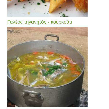
Γαλέος τηγανητός - κουρκούτι