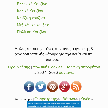
Ελληνική Κουζίνα
Ιταλική Κουζίνα
Κινέζικη κουζίνα
Μεξικάνικη κουζίνα
Πολίτικη Κουζίνα
Απλές και πετυχημένες συνταγές μαγειρικής &
ζαχαροπλαστικής - άρθρα για την υγεία και την
διατροφή.
Όροι χρήσης
|
πολιτική Cookies
|
Πολιτική απορρήτου
© 2007 - 2026
συνταγές
Ονειροκριτης
(link
Βότανα
(link
Κινόα
(link
Δείτε ακόμα |
|
|
is
is
is
Καλώς ήρθατε! Η ιστοσελίδα μας χρησιμοποιεί cookies για την παροχή των
υπηρεσιών της, την προβολή διαφημίσεων και για την ανάλυση της