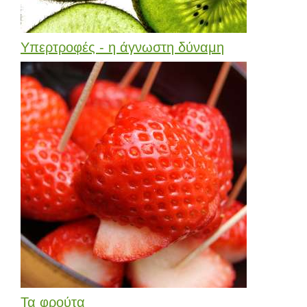
Υπερτροφές - η άγνωστη δύναμη
Τα φρούτα