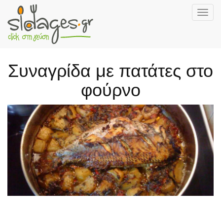
Togg
navig
Skip
to
main
Συναγρίδα με πατάτες στο
content
φούρνο