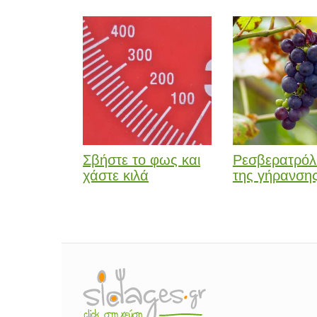
Σβήστε το φως και
Ρεσβερατρόλ
χάστε κιλά
της γήρανση