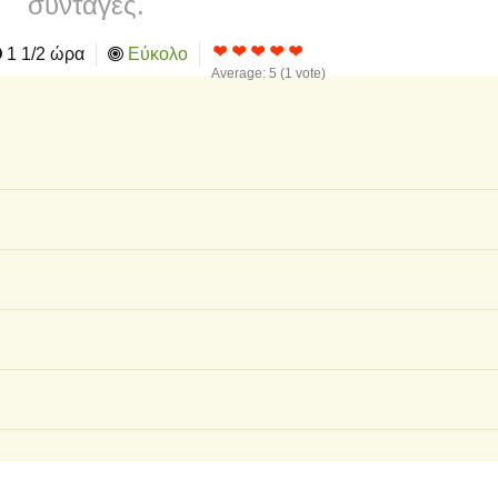
συνταγές.
1 1/2 ώρα
Εύκολο
Average:
5
(
1
vote)