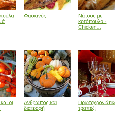
οπούλα
Φασιανός
Νάτσος με
ιμά
κοτόπουλο -
Chicken...
και οι
Άνθρωπος και
Πρωτοχρονιάτικ
.
διατροφή
τραπέζι