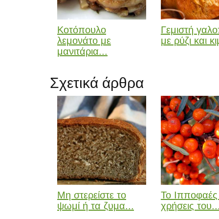
Κοτόπουλο
Γεμιστή γαλ
λεμονάτο με
με ρύζι και κ
μανιτάρια...
Σχετικά άρθρα
Μη στερείστε το
Το Ιπποφαές 
ψωμί ή τα ζυμα...
χρήσεις του..