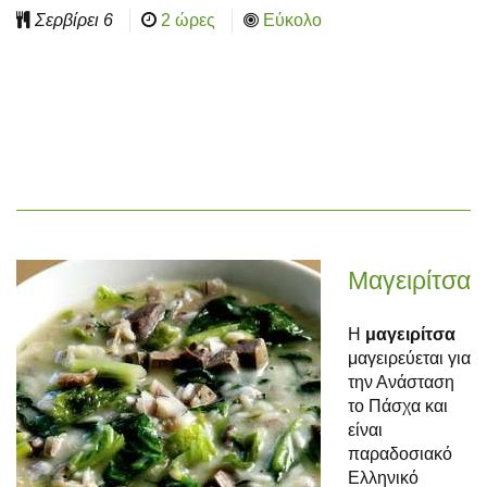
Σερβίρει
6
2 ώρες
Εύκολο
Μαγειρίτσα
Η
μαγειρίτσα
μαγειρεύεται για
την Ανάσταση
το Πάσχα και
είναι
παραδοσιακό
Ελληνικό