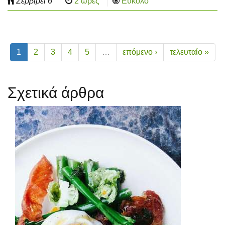
Σερβίρει
6
2 ώρες
Εύκολο
1
2
3
4
5
…
επόμενο ›
τελευταίο »
Σχετικά άρθρα