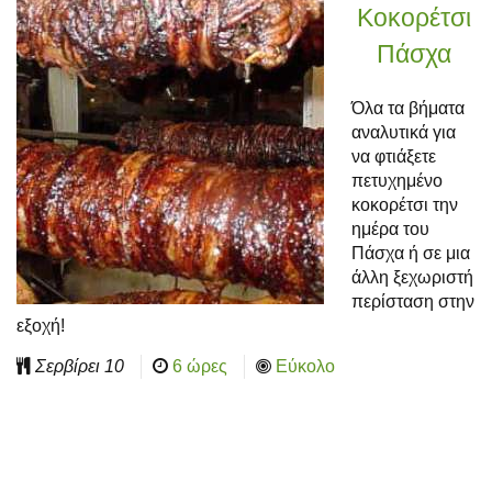
Κοκορέτσι
Πάσχα
Όλα τα βήματα
αναλυτικά για
να φτιάξετε
πετυχημένο
κοκορέτσι την
ημέρα του
Πάσχα ή σε μια
άλλη ξεχωριστή
περίσταση στην
εξοχή!
Σερβίρει
10
6 ώρες
Εύκολο