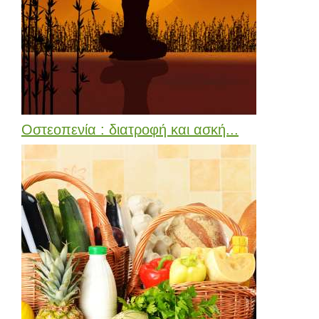
Οστεοπενία : διατροφή και ασκή...