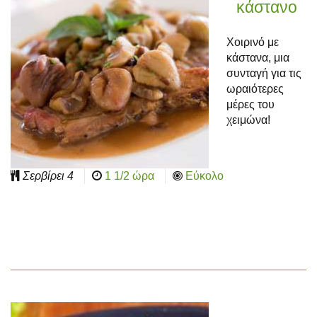
κάστανο
Χοιρινό με
κάστανα, μια
συνταγή για τις
ωραιότερες
μέρες του
χειμώνα!
Σερβίρει
4
1 1/2 ώρα
Εύκολο