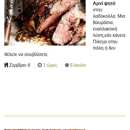
Αρνί ψητό
στην
λαδόκολλα. Μια
θαυμάσια,
εναλλακτική
λύση,εάν κάνετε
Πάσχα στην
πόλη ή δεν
θέλετε να σουβλίσετε.
Σερβίρει
6
3 ώρες
Εύκολο