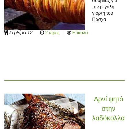
σούβλας για
την μεγάλη
γιορτή του
Πάσχα
Σερβίρει
12
2 ώρες
Εύκολο
Αρνί ψητό
στην
λαδόκολλα