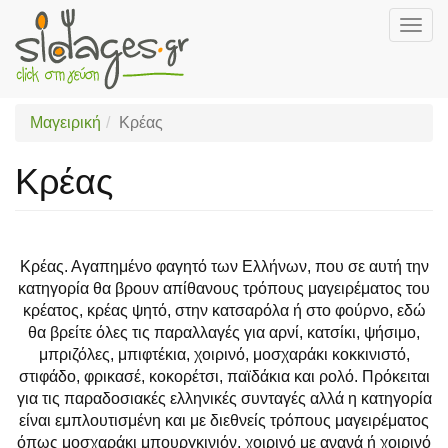
Togg
navig
Skip
to
main
Μαγειρική
Κρέας
content
Κρέας
Κρέας. Αγαπημένο φαγητό των Ελλήνων, που σε αυτή την
κατηγορία θα βρουν απίθανους τρόπους μαγειρέματος του
κρέατος, κρέας ψητό, στην κατσαρόλα ή στο φούρνο, εδώ
θα βρείτε όλες τις παραλλαγές για αρνί, κατσίκι, ψήσιμο,
μπριζόλες, μπιφτέκια, χοιρινό, μοσχαράκι κοκκινιστό,
στιφάδο, φρικασέ, κοκορέτσι, παϊδάκια και ρολό. Πρόκειται
για τις παραδοσιακές ελληνικές συνταγές αλλά η κατηγορία
είναι εμπλουτισμένη και με διεθνείς τρόπους μαγειρέματος
όπως μοσχαράκι μπουργκινιόν, χοιρινό με ανανά ή χοιρινό