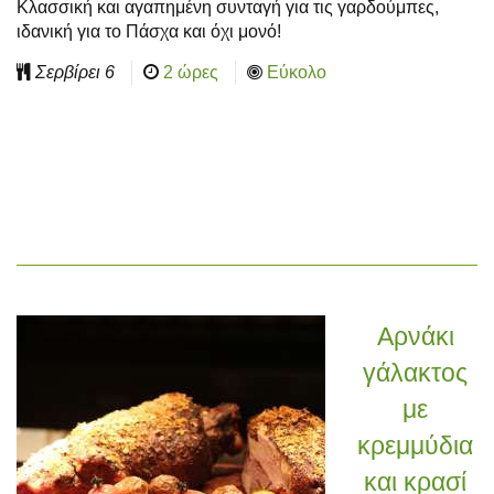
Κλασσική και αγαπημένη συνταγή για τις γαρδούμπες,
ιδανική για το Πάσχα και όχι μονό!
Σερβίρει
6
2 ώρες
Εύκολο
Αρνάκι
γάλακτος
με
κρεμμύδια
και κρασί