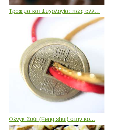
Τρόφιμα και ψυχολογία: πώς αλλ...
Φένγκ Σούι (Feng shui) στην κο...