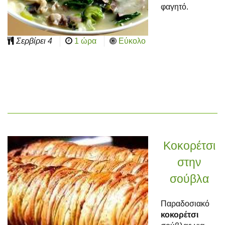
φαγητό.
Σερβίρει
4
1 ώρα
Εύκολο
Κοκορέτσι
στην
σούβλα
Παραδοσιακό
κοκορέτσι