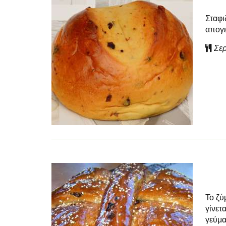
Σταφι
απογε
Σερ
Το ζύ
γίνετ
γεύμα