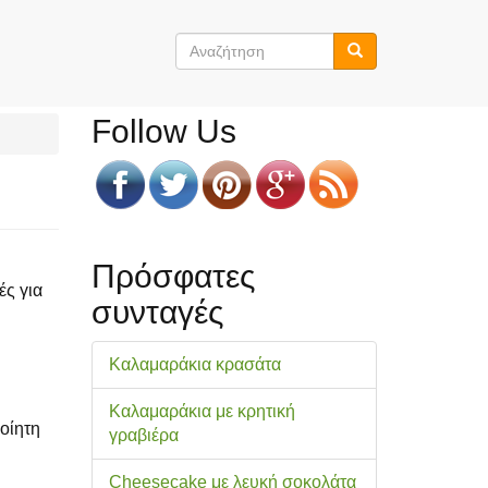
Φόρμα
αναζήτησης
Αναζήτηση
Follow Us
Πρόσφατες
ές για
συνταγές
Καλαμαράκια κρασάτα
Καλαμαράκια με κρητική
ποίητη
γραβιέρα
Cheesecake με λευκή σοκολάτα