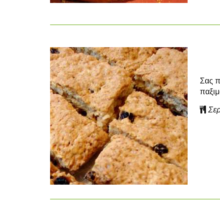
Σας π
παξιμ
Σερ