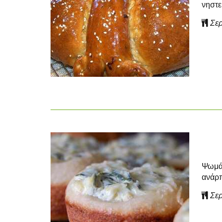
νηστε
Σερ
Ψωμάκ
ανάρπ
Σερ