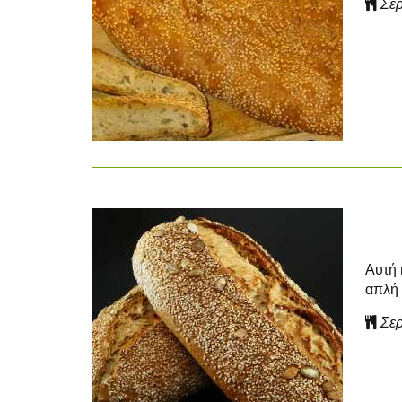
Σερ
Αυτή 
απλή 
Σερ