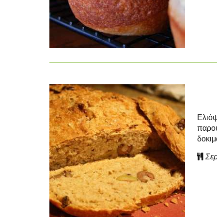
Ελιόψ
παρου
δοκιμ
Σερ