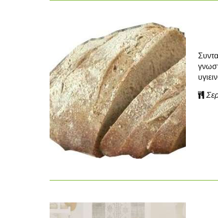
Συντα
γνωστ
υγιειν
Σερ