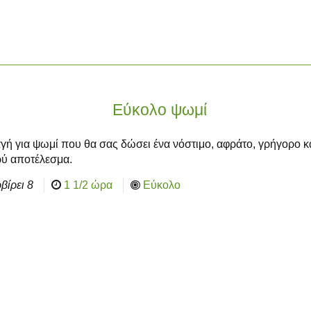
Εύκολο ψωμί
γή για ψωμί που θα σας δώσει ένα νόστιμο, αφράτο, γρήγορο κ
ύ αποτέλεσμα.
βίρει
8
1 1/2 ώρα
Εύκολο