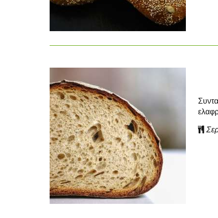
Συντα
ελαφρ
Σερ