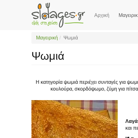
Αρχική
Μαγειρι
Skip
to
main
Μαγειρική
Ψωμιά
content
Ψωμιά
Η κατηγορία ψωμιά περιέχει συνταγές για ψωμιά
κουλούρα, σκορδόψωμο, ζύμη για πίτσα, 
Λαγά
και π