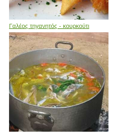
Γαλέος τηγανητός - κουρκούτι