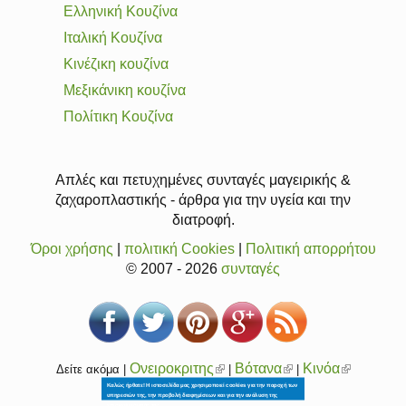
Ελληνική Κουζίνα
Ιταλική Κουζίνα
Κινέζικη κουζίνα
Μεξικάνικη κουζίνα
Πολίτικη Κουζίνα
Απλές και πετυχημένες συνταγές μαγειρικής &
ζαχαροπλαστικής - άρθρα για την υγεία και την
διατροφή.
Όροι χρήσης
|
πολιτική Cookies
|
Πολιτική απορρήτου
© 2007 - 2026
συνταγές
Ονειροκριτης
(link
Βότανα
(link
Κινόα
(link
Δείτε ακόμα |
|
|
is
is
is
Καλώς ήρθατε! Η ιστοσελίδα μας χρησιμοποιεί cookies για την παροχή των
υπηρεσιών της, την προβολή διαφημίσεων και για την ανάλυση της
επισκεψιμότητάς της.