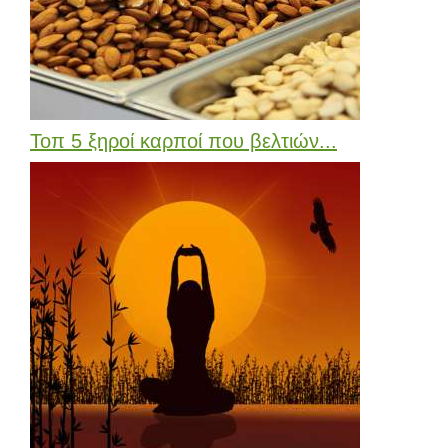
Τοπ 5 ξηροί καρποί που βελτιών...