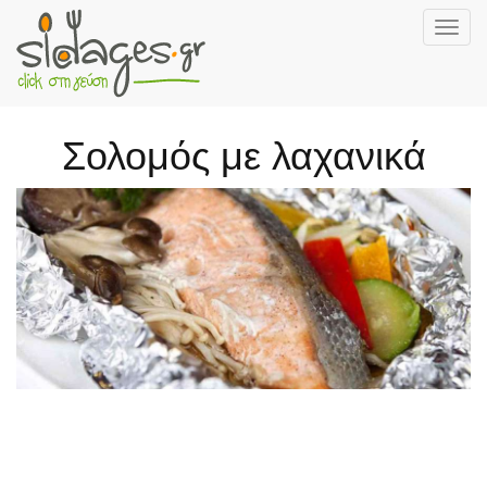
Togg
navig
Skip
to
main
Σολομός με λαχανικά
content