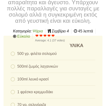
απαραίτητα και άγευστο. Υπάρχουν
πολλές παραλλαγές για συνταγές με
σολομό αλλά η συγκεκριμένη εκτός
από γευστική είναι και εύκολη.
Κατηγορία:
Ψάρια
Σερβίρει
4
45 λεπτά
Εύκολο
Average:
4.1
(
37
votes)
ΥΛΙΚΆ
500 γρ. φιλέτα σολομού
500ml ζωμός λαχανικών
100ml λευκό κρασί
1 φρέσκο κρεμμυδάκι
70 γρ. σελινόριζα