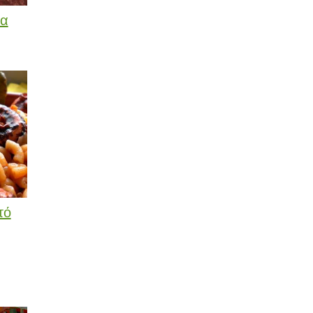
τα
τό