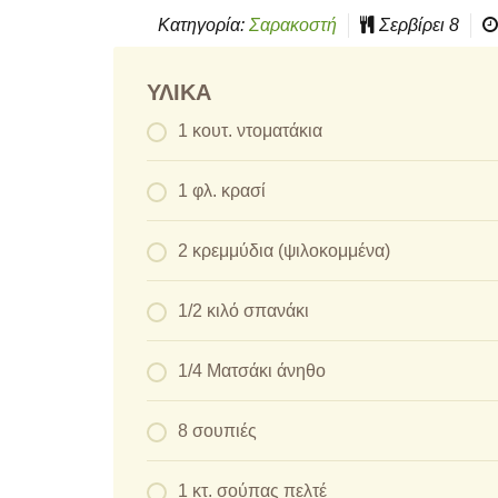
Κατηγορία:
Σαρακοστή
Σερβίρει
8
ΥΛΙΚΆ
1 κουτ. ντοματάκια
1 φλ. κρασί
2 κρεμμύδια (ψιλοκομμένα)
1/2 κιλό σπανάκι
1/4 Ματσάκι άνηθο
8 σουπιές
1 κτ. σούπας πελτέ