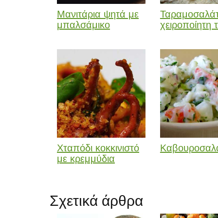
Μανιτάρια ψητά με
Ταραμοσαλά
μπαλσάμικο
χειροποίητη τ
Χταπόδι κοκκινιστό
Καβουροσαλ
με κρεμμύδια
Σχετικά άρθρα