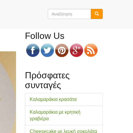
Φόρμα
αναζήτησης
Αναζήτηση
Follow Us
Πρόσφατες
συνταγές
Καλαμαράκια κρασάτα
Καλαμαράκια με κρητική
γραβιέρα
Cheesecake με λευκή σοκολάτα