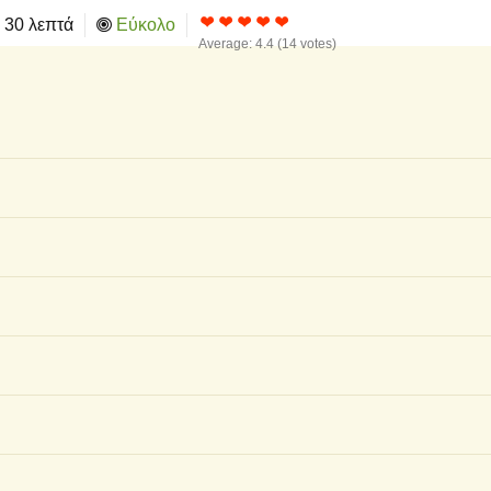
30 λεπτά
Εύκολο
Average:
4.4
(
14
votes)