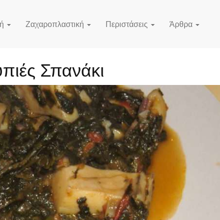
κή
Ζαχαροπλαστική
Περιστάσεις
Άρθρα
πιές Σπανάκι