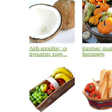
Λάδι καρύδας: οι
Κανόνες σωσ
άγνωστες ευργ...
διατροφής