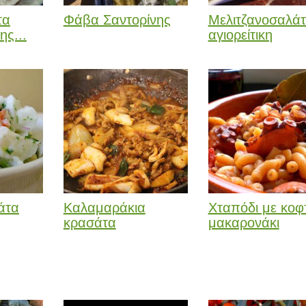
τα
Φάβα Σαντορίνης
Μελιτζανοσαλά
ης...
αγιορείτικη
άτα
Καλαμαράκια
Χταπόδι με κοφ
κρασάτα
μακαρονάκι