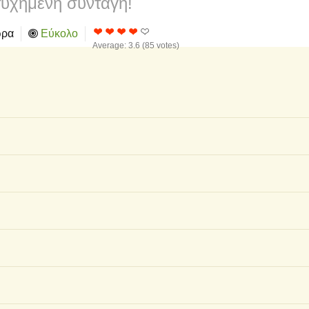
υχημένη συνταγή!
ώρα
Εύκολο
Average:
3.6
(
85
votes)