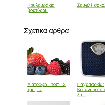
Κουλουράκια
Σουφλέ σοκο
βουτύρου
Σχετικά άρθρα
Διατροφή - τοπ 13
Παχυσαρκία:
τροφές
Κατανοήστε 
λό...