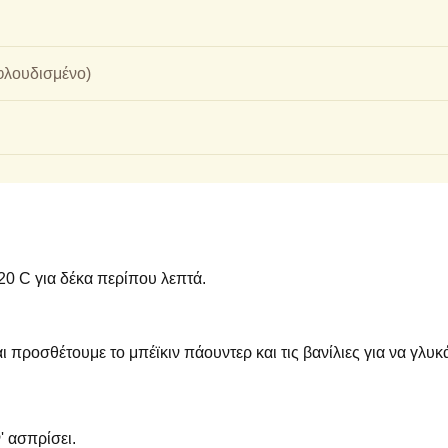
εφλουδισμένο)
0 C για δέκα περίπου λεπτά.
ι προσθέτουμε το μπέϊκιν πάουντερ και τις βανίλιες για να γλυ
' ασπρίσει.