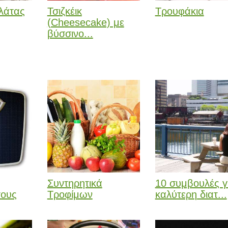
λάτας
Τσιζκέικ
Τρουφάκια
(Cheesecake) με
βύσσινο...
Συντηρητικά
10 συμβουλές γ
τους
Τροφίμων
καλύτερη διατ...