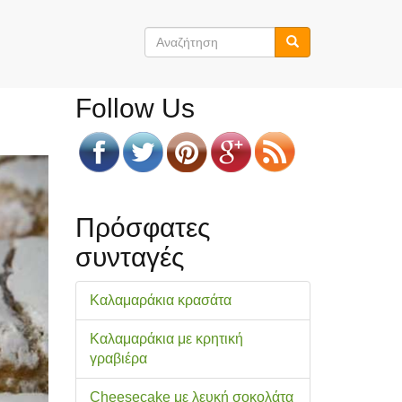
Φόρμα
αναζήτησης
Αναζήτηση
Follow Us
Πρόσφατες
συνταγές
Καλαμαράκια κρασάτα
Καλαμαράκια με κρητική
γραβιέρα
Cheesecake με λευκή σοκολάτα