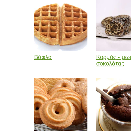
Βάφλα
Κορμός - μω
σοκολάτας