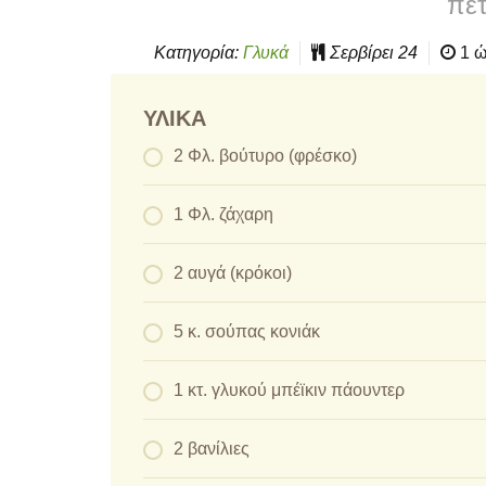
πετ
Κατηγορία:
Γλυκά
Σερβίρει
24
1 
ΥΛΙΚΆ
2 Φλ. βούτυρο (φρέσκο)
1 Φλ. ζάχαρη
2 αυγά (κρόκοι)
5 κ. σούπας κονιάκ
1 κτ. γλυκού μπέϊκιν πάουντερ
2 βανίλιες