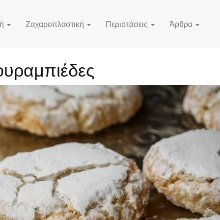
κή
Ζαχαροπλαστική
Περιστάσεις
Άρθρα
ουραμπιέδες