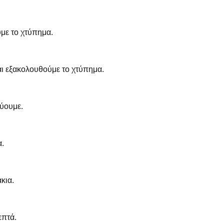
με το χτύπημα.
αι εξακολουθούμε το χτύπημα.
ύουμε.
α.
κια.
επτά.