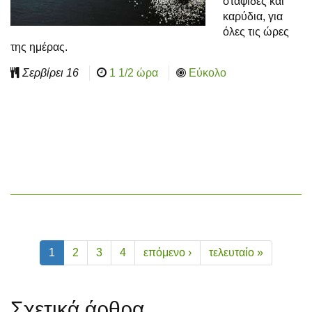
σταφίδες και
καρύδια, για
όλες τις ώρες
της ημέρας.
Σερβίρει
16
1 1/2 ώρα
Εύκολο
1
2
3
4
επόμενο ›
τελευταίο »
Σχετικά άρθρα