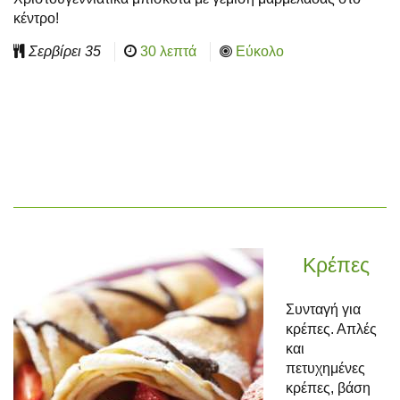
κέντρο!
Σερβίρει
35
30 λεπτά
Εύκολο
Κρέπες
Συνταγή για
κρέπες. Απλές
και
πετυχημένες
κρέπες, βάση