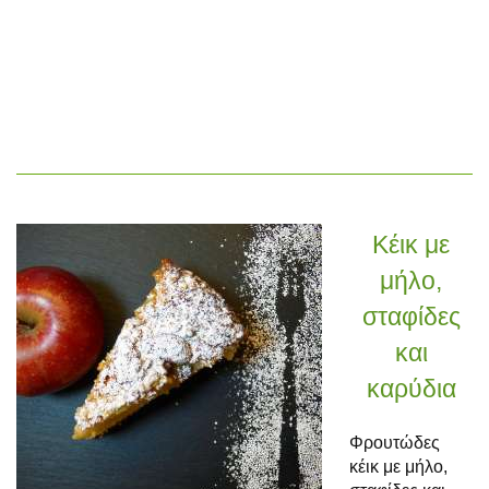
Κέικ με
μήλο,
σταφίδες
και
καρύδια
Φρουτώδες
κέικ με μήλο,