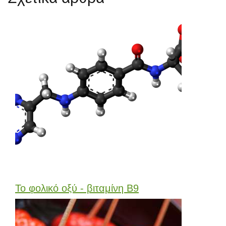
Το φολικό οξύ - βιταμίνη Β9