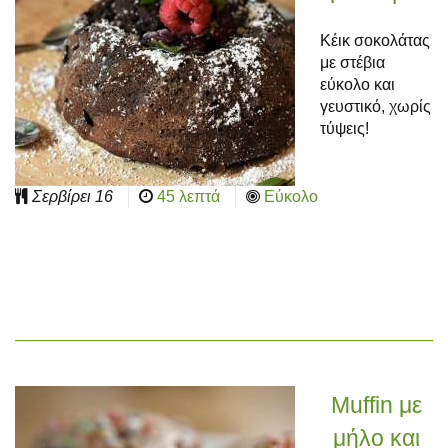
Κέικ σοκολάτας
με στέβια
εύκολο και
γευστικό, χωρίς
τύψεις!
Σερβίρει
16
45 λεπτά
Εύκολο
Muffin με
μήλο και