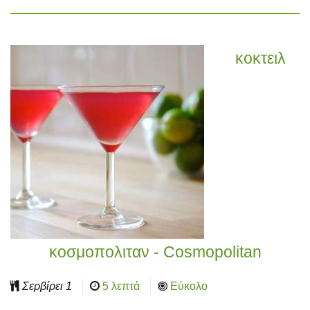
κοκτειλ
κοσμοπολιταν - Cosmopolitan
Σερβίρει
1
5 λεπτά
Εύκολο