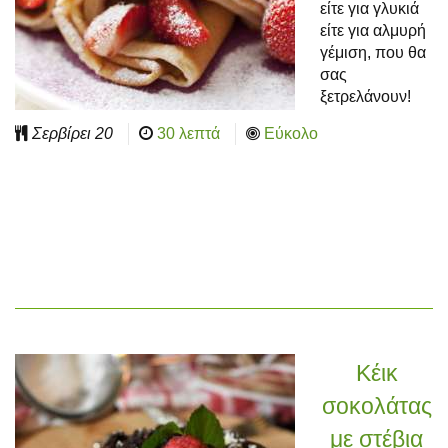
είτε για γλυκιά
είτε για αλμυρή
γέμιση, που θα
σας
ξετρελάνουν!
Σερβίρει
20
30 λεπτά
Εύκολο
Κέικ
σοκολάτας
με στέβια