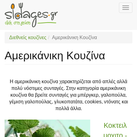
Togg
navig
Skip
to
main
Διεθνείς κουζίνες
Αμερικάνικη Κουζίνα
content
Αμερικάνικη Κουζίνα
Η αμερικάνικη κουζίνα χαρακτηρίζεται από απλές αλλά
πολύ νόστιμες συνταγές. Στην κατηγορία αμερικάνικη
κουζίνα θα βρείτε συνταγές για μπέργκερ, γαλοπούλα,
γέμιση γαλοπούλας, γλυκοπατάτα, cookies, ντόνατς και
πολλά άλλα.
Κοκτειλ
μοχιτο -