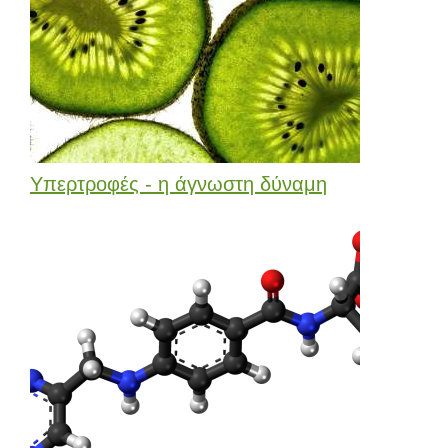
Υπερτροφές - η άγνωστη δύναμη