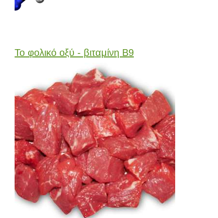
Το φολικό οξύ - βιταμίνη Β9