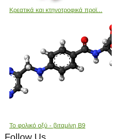
Κρεατικά και κτηνοτροφικά προϊ...
Το φολικό οξύ - βιταμίνη Β9
Follow Us