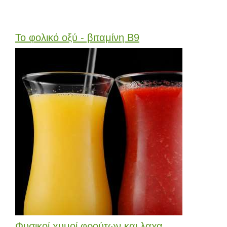
Το φολικό οξύ - βιταμίνη Β9
Φυσικοί χυμοί φρούτων και λαχα...