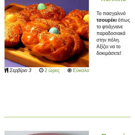
Το πασχαλινό
τσουρέκι
όπως
το φτιάχνανε
παραδοσιακά
στην πόλη.
Αξίζει να το
δοκιμάσετε!
Σερβίρει
3
2 ώρες
Εύκολο