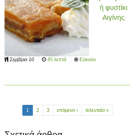
ή φυστίκι
Αιγίνης
Σερβίρει
10
45 λεπτά
Εύκολο
1
2
3
επόμενο ›
τελευταίο »
Σχετικά άρθρα