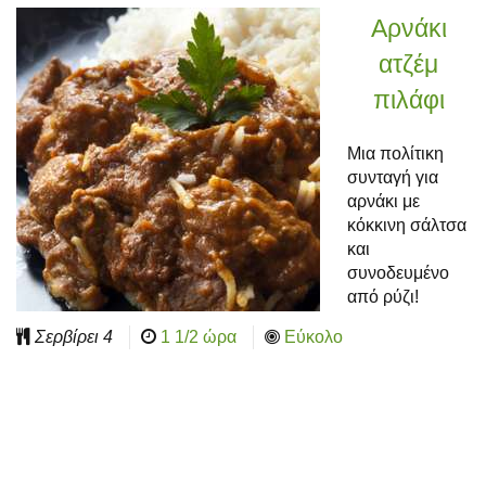
Αρνάκι
ατζέμ
πιλάφι
Μια πολίτικη
συνταγή για
αρνάκι με
κόκκινη σάλτσα
και
συνοδευμένο
από ρύζι!
Σερβίρει
4
1 1/2 ώρα
Εύκολο