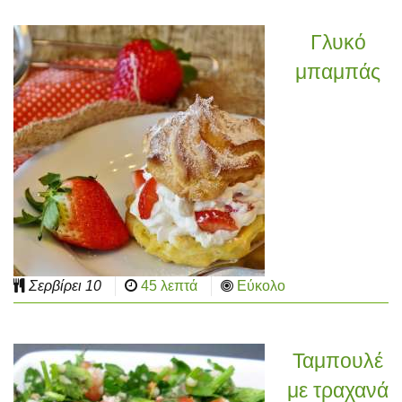
Γλυκό
μπαμπάς
Σερβίρει
10
45 λεπτά
Εύκολο
Ταμπουλέ
με τραχανά