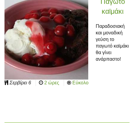
Παγωτό
καϊμάκι
Παραδοσιακή
και μοναδική
γεύση το
παγωτό καϊμάκι
θα γίνει
ανάρπαστο!
Σερβίρει
6
2 ώρες
Εύκολο