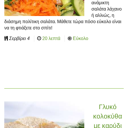
ανάμικτη
σαλάτα λάχανο
ή αλλιώς, η
διάσημη πολίτικη σαλάτα. Μάθετε τώρα πόσο εύκολο είναι
να τη φτιάξετε στο σπίτι!
Σερβίρει
4
20 λεπτά
Εύκολο
Γλυκό
κολοκύθα
με καρύδι