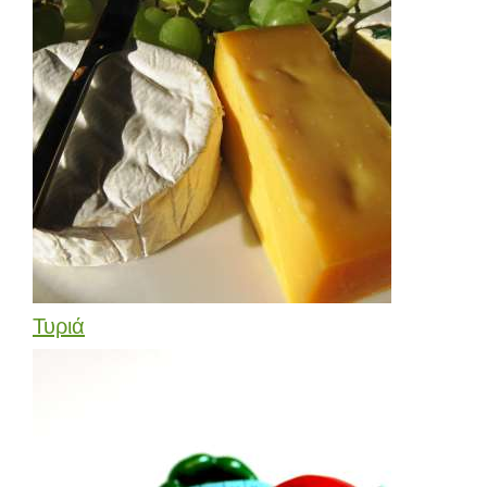
Τυριά