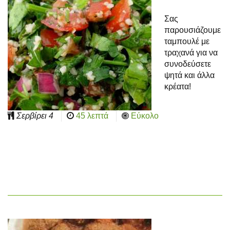
Σας
παρουσιάζουμε
ταμπουλέ με
τραχανά για να
συνοδεύσετε
ψητά και άλλα
κρέατα!
Σερβίρει
4
45 λεπτά
Εύκολο