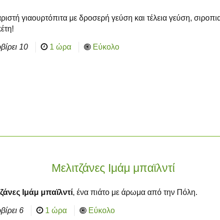
ριστή γιαουρτόπιτα με δροσερή γεύση και τέλεια γεύση, σιροπι
κέτη!
βίρει
10
1 ώρα
Εύκολο
Μελιτζάνες Ιμάμ μπαϊλντί
ζάνες Ιμάμ μπαϊλντί
, ένα πιάτο με άρωμα από την Πόλη.
βίρει
6
1 ώρα
Εύκολο