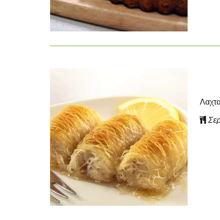
Λαχτα
Σερ