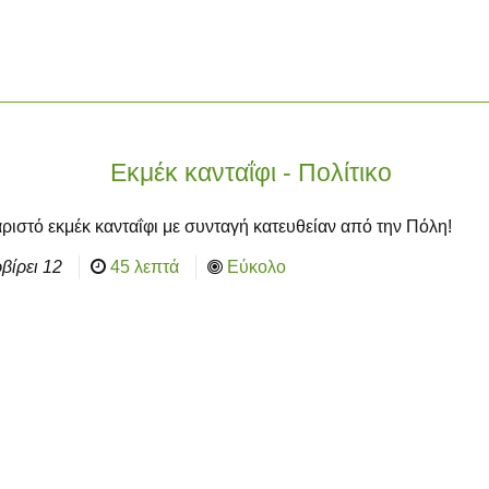
Εκμέκ κανταΐφι - Πολίτικο
ριστό εκμέκ κανταΐφι με συνταγή κατευθείαν από την Πόλη!
βίρει
12
45 λεπτά
Εύκολο