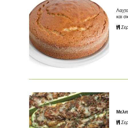
Λαχτα
και σ
Σερ
Μελιτ
Σερ