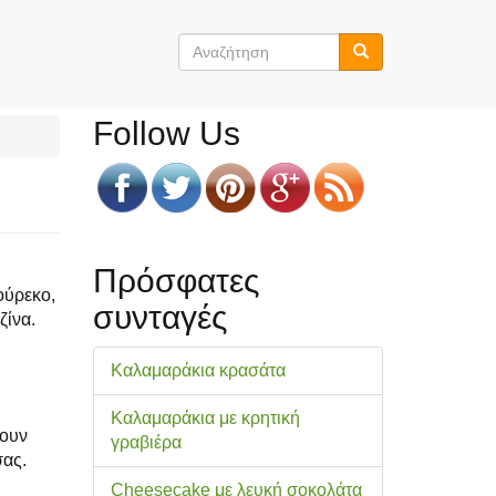
Φόρμα
αναζήτησης
Αναζήτηση
Follow Us
Πρόσφατες
ούρεκο,
συνταγές
ζίνα.
Καλαμαράκια κρασάτα
Καλαμαράκια με κρητική
νουν
γραβιέρα
σας.
Cheesecake με λευκή σοκολάτα