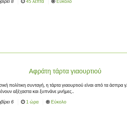
βίρει
8
45 λεπτά
Εύκολο
Αφράτη τάρτα γιαουρτιού
ική πολίτικη συνταγή, η τάρτα γιαουρτιού είναι από τα άσπρα 
ένουν αξέχαστα και ξυπνάνε μνήμες..
βίρει
6
1 ώρα
Εύκολο