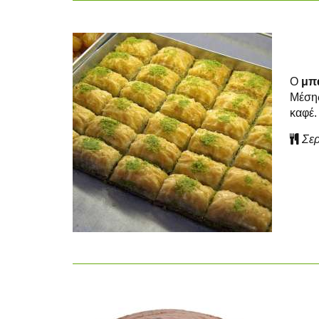
Ο
μπ
Μέσης
καφέ.
Σερ