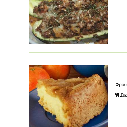
Φρουτ
Σερ