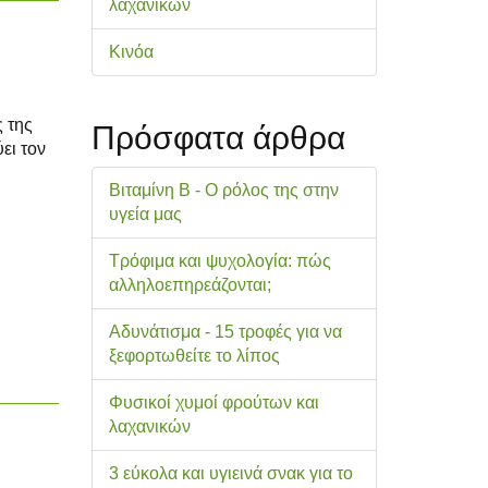
λαχανικών
Κινόα
ς της
Πρόσφατα άρθρα
ει τον
Βιταμίνη Β - Ο ρόλος της στην
υγεία μας
Τρόφιμα και ψυχολογία: πώς
αλληλοεπηρεάζονται;
Αδυνάτισμα - 15 τροφές για να
ξεφορτωθείτε το λίπος
Φυσικοί χυμοί φρούτων και
λαχανικών
3 εύκολα και υγιεινά σνακ για το