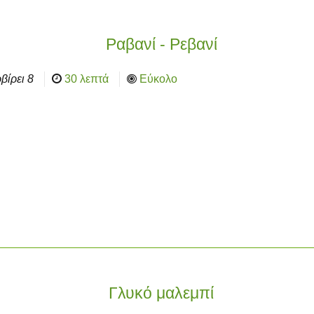
Ραβανί - Ρεβανί
βίρει
8
30 λεπτά
Εύκολο
Γλυκό μαλεμπί