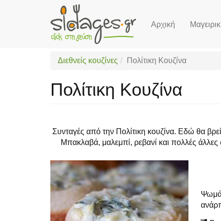
Αρχική
Μαγειρι
Skip
to
main
Διεθνείς κουζίνες
Πολίτικη Κουζίνα
content
Πολίτικη Κουζίνα
Συνταγές από την Πολίτικη κουζίνα. Εδώ θα βρεί
Μπακλαβά, μαλεμπί, ρεβανί και πολλές άλλες 
Ψωμάκ
ανάρπ