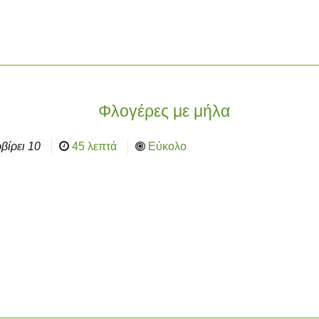
Φλογέρες με μήλα
βίρει
10
45 λεπτά
Εύκολο