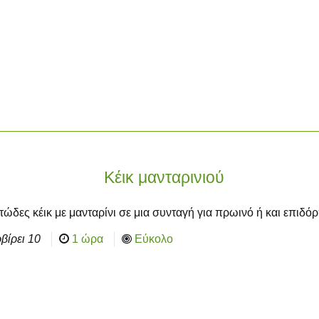
Κέικ μανταρινιού
ώδες κέικ με μανταρίνι σε μια συνταγή για πρωινό ή και επιδό
βίρει
10
1 ώρα
Εύκολο