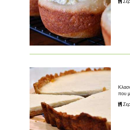
Σερ
Κλασσ
που μ
Σερ