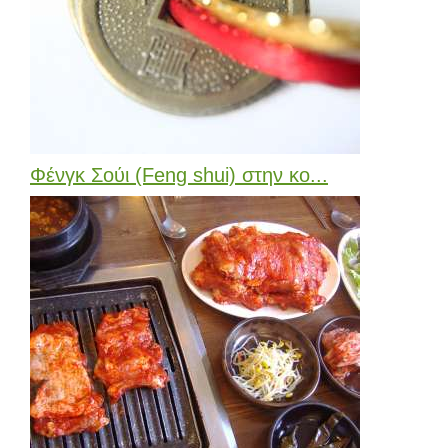
Φένγκ Σούι (Feng shui) στην κο...