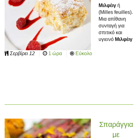
Μιλφέιγ
ή
(Milles feuilles).
Μια απίθανη
συνταγή για
σπιτικό και
υγιεινό
Μιλφέιγ
Σερβίρει
12
1 ώρα
Εύκολο
Σπαράγγια
με