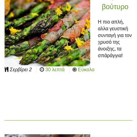
βούτυρο
Η πιο απλή,
αλλα γευστική
συνταγή για τον
χρυσό της
άνοιξης, τα
σπάράγγια!
Σερβίρει
2
30 λεπτά
Εύκολο