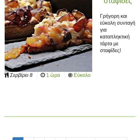
σταφίδες
Γρήγορη και
εύκολη συνταγή
για
καταπληκτική
τάρτα με
σταφίδες!
Σερβίρει
8
1 ώρα
Εύκολο