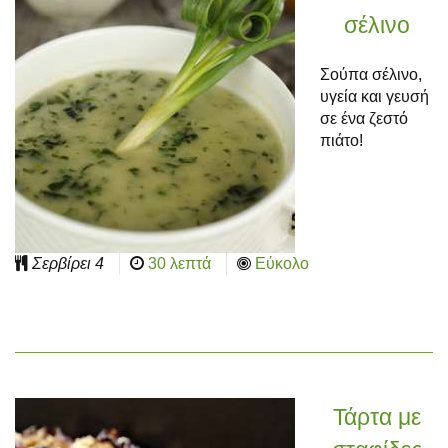
σέλινο
Σούπα σέλινο,
υγεία και γευσή
σε ένα ζεστό
πιάτο!
Σερβίρει
4
30 λεπτά
Εύκολο
Τάρτα με