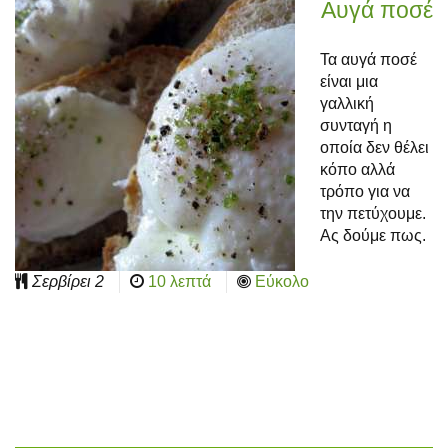
Αυγά ποσέ
Τα αυγά ποσέ
είναι μια
γαλλική
συνταγή η
οποία δεν θέλει
κόπο αλλά
τρόπο για να
την πετύχουμε.
Ας δούμε πως.
Σερβίρει
2
10 λεπτά
Εύκολο