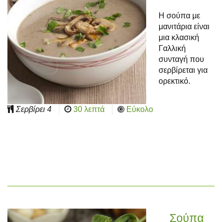
Η σούπα με
μανιτάρια είναι
μια κλασική
Γαλλική
συνταγή που
σερβίρεται για
ορεκτικό.
Σερβίρει
4
30 λεπτά
Εύκολο
Σούπα