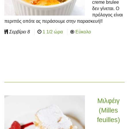
creme brulee
δεν γίνεται. Ο
πρόλογος είναι
περιττός οπότε ας περάσουμε στην παρασκευή!!
Σερβίρει
8
1 1/2 ώρα
Εύκολο
Μιλφέιγ
(Milles
feuilles)