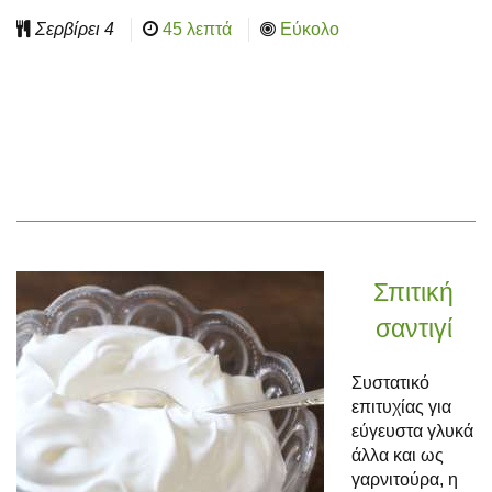
Σερβίρει
4
45 λεπτά
Εύκολο
Σπιτική
σαντιγί
Συστατικό
επιτυχίας για
εύγευστα γλυκά
άλλα και ως
γαρνιτούρα, η