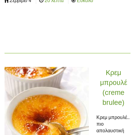
Σερβίρει
4
20 λεπτά
Εύκολο
Κρεμ
μπρουλέ
(creme
brulee)
Κρεμ μπρουλέ..
πιο
απολαυστική