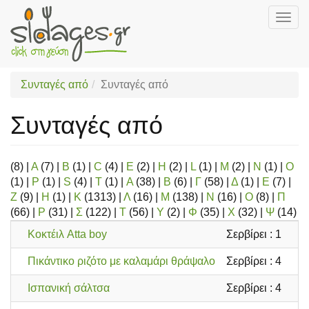
Togg
navig
Skip
to
main
Συνταγές από
Συνταγές από
content
Συνταγές από
(8)
|
A
(7)
|
B
(1)
|
C
(4)
|
E
(2)
|
H
(2)
|
L
(1)
|
M
(2)
|
N
(1)
|
O
(1)
|
P
(1)
|
S
(4)
|
T
(1)
|
Α
(38)
|
Β
(6)
|
Γ
(58)
|
Δ
(1)
|
Ε
(7)
|
Ζ
(9)
|
Η
(1)
|
Κ
(1313)
|
Λ
(16)
|
Μ
(138)
|
Ν
(16)
|
Ο
(8)
|
Π
(66)
|
Ρ
(31)
|
Σ
(122)
|
Τ
(56)
|
Υ
(2)
|
Φ
(35)
|
Χ
(32)
|
Ψ
(14)
Κοκτέιλ Atta boy
Σερβίρει : 1
Co
Πικάντικο ριζότο με καλαμάρι θράψαλο
Σερβίρει : 4
Θ
Ισπανική σάλτσα
Σερβίρει : 4
Σ