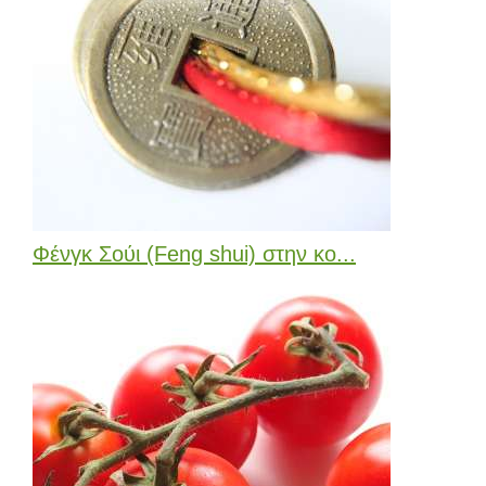
Φένγκ Σούι (Feng shui) στην κο...