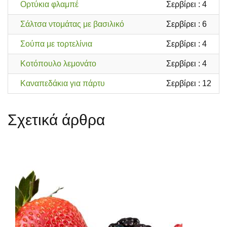
Ορτύκια φλαμπέ
Σερβίρει : 4
Κ
Σάλτσα ντομάτας με βασιλικό
Σερβίρει : 6
Σ
Σούπα με τορτελίνια
Σερβίρει : 4
Ζ
Κοτόπουλο λεμονάτο
Σερβίρει : 4
Κ
Καναπεδάκια για πάρτυ
Σερβίρει : 12
Ο
Σχετικά άρθρα