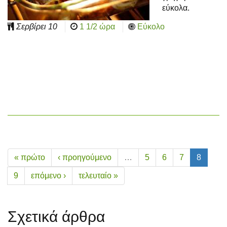
εύκολα.
Σερβίρει
10
1 1/2 ώρα
Εύκολο
« πρώτο
‹ προηγούμενο
…
5
6
7
8
9
επόμενο ›
τελευταίο »
Σχετικά άρθρα