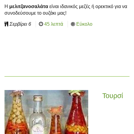
Η
μελιτζανοσαλάτα
είναι ιδανικός μεζές ή ορεκτικό για να
συνοδεύσουμε το ουζάκι μας!
Σερβίρει
6
45 λεπτά
Εύκολο
Τουρσί