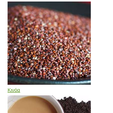
Κινόα