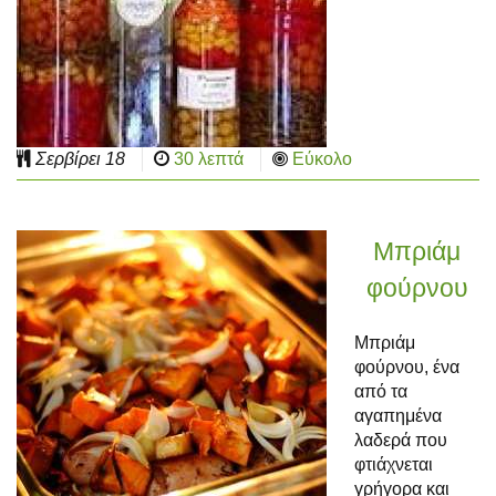
Σερβίρει
18
30 λεπτά
Εύκολο
Μπριάμ
φούρνου
Μπριάμ
φούρνου, ένα
από τα
αγαπημένα
λαδερά που
φτιάχνεται
γρήγορα και