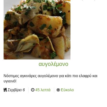
αυγολέμονο
Νόστιμες αγκινάρες αυγολέμονο για κάτι πιο ελαφρύ και
υγιεινό!
Σερβίρει
6
45 λεπτά
Εύκολο