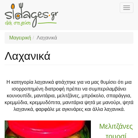
Togg
navig
Skip
to
main
Μαγειρική
Λαχανικά
content
Λαχανικά
Η κατηγορία λαχανικά φτιάχτηκε για να μας θυμίσει ότι μια
ισορροπημένη διατροφή πρέπει να συμπεριλαμβάνει
κουνουπίδι, μανιτάρια, μελιτζάνες, μπρόκολο, σπαράγγια,
κρεμμύδια, κρεμμυδόπιτα, μανιτάρια ψητά με μανούρι, ψητά
λαχανικά, φαρφάλε με αγκινάρες και άλλα λαχανικά.
Μελιτζάνες
τουρσί