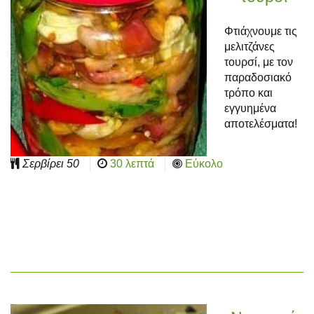
Φτιάχνουμε τις
μελιτζάνες
τουρσί, με τον
παραδοσιακό
τρόπο και
εγγυημένα
αποτελέσματα!
Σερβίρει
50
30 λεπτά
Εύκολο