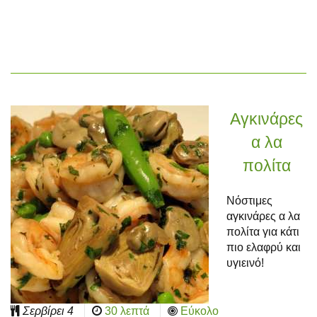
Αγκινάρες
α λα
πολίτα
Νόστιμες
αγκινάρες α λα
πολίτα για κάτι
πιο ελαφρύ και
υγιεινό!
Σερβίρει
4
30 λεπτά
Εύκολο