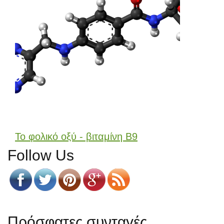
Το φολικό οξύ - βιταμίνη Β9
Follow Us
Πρόσφατες συνταγές