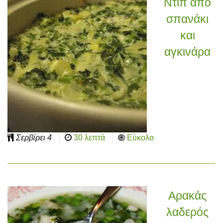
Ντιπ από
σπανάκι
και
αγκινάρα
Σερβίρει
4
30 λεπτά
Εύκολο
Αρακάς
λαδερός