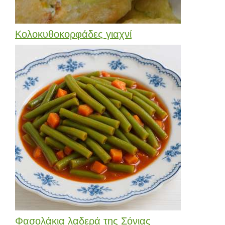
Κολοκυθοκορφάδες γιαχνί
Φασολάκια λαδερά της Σόνιας