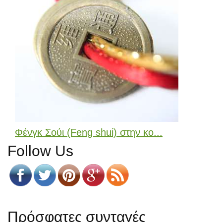
Φένγκ Σούι (Feng shui) στην κο...
Follow Us
Πρόσφατες συνταγές