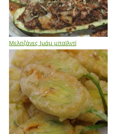
Μελιτζάνες Ιμάμ μπαϊλντί