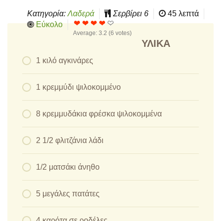
Κατηγορία:
Λαδερά
Σερβίρει
6
45 λεπτά
Εύκολο
Average:
3.2
(
6
votes)
ΥΛΙΚΆ
1 κιλό αγκινάρες
1 κρεμμύδι ψιλοκομμένο
8 κρεμμυδάκια φρέσκα ψιλοκομμένα
2 1/2 φλιτζάνια λάδι
1/2 ματσάκι άνηθο
5 μεγάλες πατάτες
4 καρότα σε ροδέλες