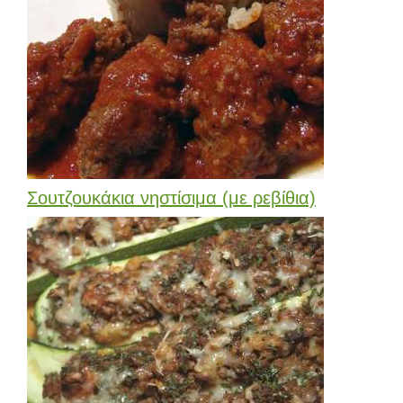
Σουτζουκάκια νηστίσιμα (με ρεβίθια)