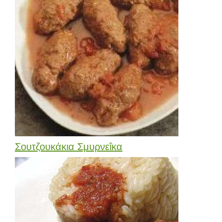
Σουτζουκάκια Σμυρνεΐκα