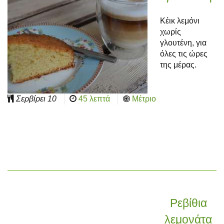
Κέικ λεμόνι
χωρίς
γλουτένη, για
όλες τις ώρες
της μέρας.
Σερβίρει
10
45 λεπτά
Μέτριο
Ρεβίθια
λεμονάτα