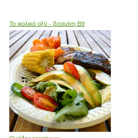
Το φολικό οξύ - βιταμίνη Β9