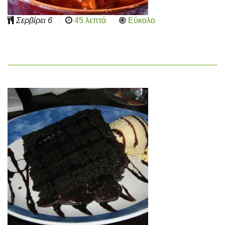
Σερβίρει
6
45 λεπτά
Εύκολο