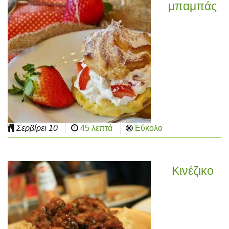
μπαμπάς
Σερβίρει
10
45 λεπτά
Εύκολο
Κινέζικο