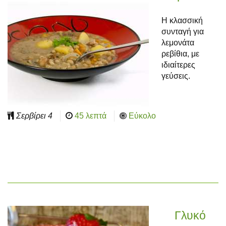
Η κλασσική
συνταγή για
λεμονάτα
ρεβίθια, με
ιδιαίτερες
γεύσεις.
Σερβίρει
4
45 λεπτά
Εύκολο
Γλυκό