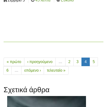
Σερβίρει
5
45 λεπτά
Εύκολο
« πρώτο
‹ προηγούμενο
…
2
3
4
5
6
…
επόμενο ›
τελευταίο »
Σχετικά άρθρα