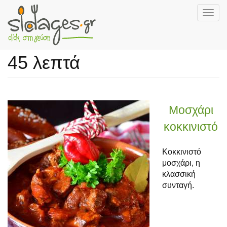
Togg
navig
Skip
to
45 λεπτά
main
content
Μοσχάρι
κοκκινιστό
Κοκκινιστό
μοσχάρι, η
κλασσική
συνταγή.