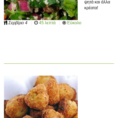
ψητά και άλλα
κρέατα!
Σερβίρει
4
45 λεπτά
Εύκολο