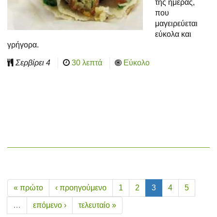
της ημέρας,
που
μαγειρεύεται
εύκολα και
γρήγορα.
Σερβίρει
4
30 λεπτά
Εύκολο
« πρώτο
‹ προηγούμενο
1
2
3
4
5
…
επόμενο ›
τελευταίο »