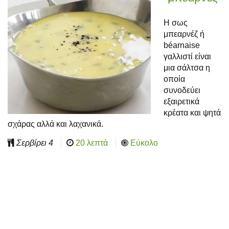
Η σως
μπεαρνέζ ή
béarnaise
γαλλιστί είναι
μια σάλτσα η
οποία
συνοδεύει
εξαιρετικά
κρέατα και ψητά
σχάρας αλλά και λαχανικά.
Σερβίρει
4
20 λεπτά
Εύκολο