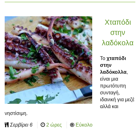
Χταπόδι
στην
λαδόκολα
Το
χταπόδι
στην
λαδόκολλα
,
είναι μια
πρωτότυπη
συνταγή,
ιδανική για μεζέ
αλλά και
νηστίσιμη.
Σερβίρει
6
2 ώρες
Εύκολο