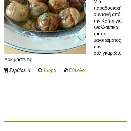
Μια
παραδοσιακή
συνταγή από
την Κρήτη για
εναλλακτικό
τρόπο
μαγειρέματος
των
σαλιγκαριών.
Δοκιμάστε τη!
Σερβίρει
4
1 ώρα
Εύκολο