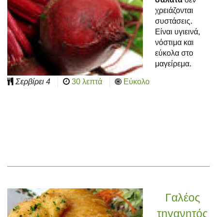
χρειάζονται
συστάσεις.
Είναι υγιεινά,
νόστιμα και
εύκολα στο
μαγείρεμα.
Σερβίρει
4
30 λεπτά
Εύκολο
Γαλέος
τηγανητός