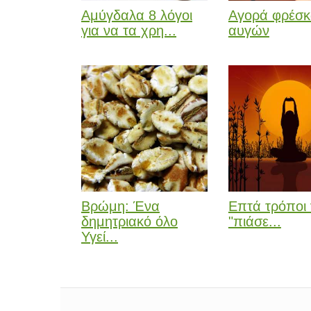
Αμύγδαλα 8 λόγοι
Αγορά φρέσ
για να τα χρη...
αυγών
Βρώμη: Ένα
Επτά τρόποι 
δημητριακό όλο
"πιάσε...
Υγεί...