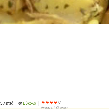
5 λεπτά
Εύκολο
Average:
4
(
3
votes)