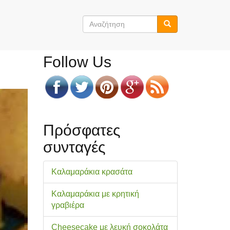
Φόρμα
αναζήτησης
Αναζήτηση
Follow Us
Πρόσφατες
συνταγές
Καλαμαράκια κρασάτα
Καλαμαράκια με κρητική
γραβιέρα
Cheesecake με λευκή σοκολάτα