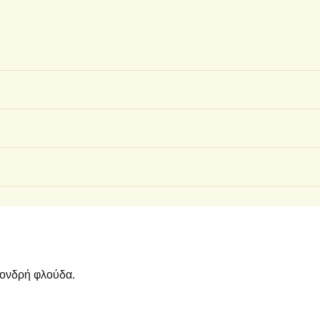
χονδρή φλούδα.