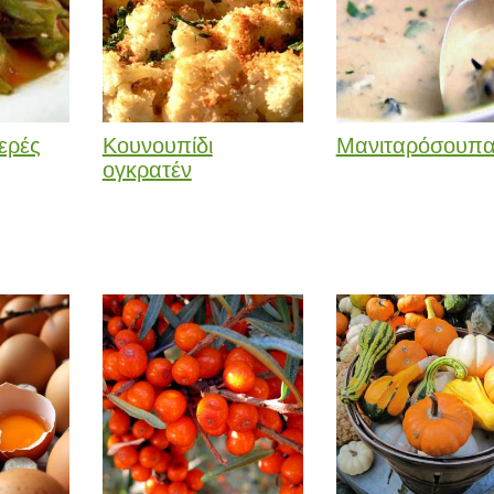
ερές
Κουνουπίδι
Μανιταρόσουπ
ογκρατέν