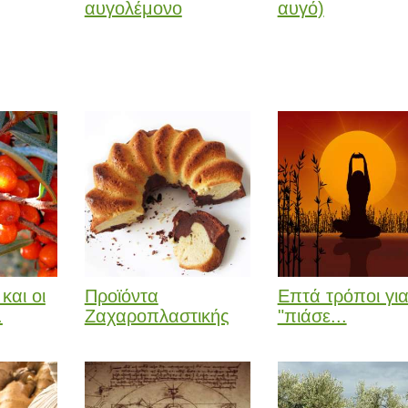
αυγολέμονο
αυγό)
και οι
Προϊόντα
Επτά τρόποι για
.
Ζαχαροπλαστικής
"πιάσε...