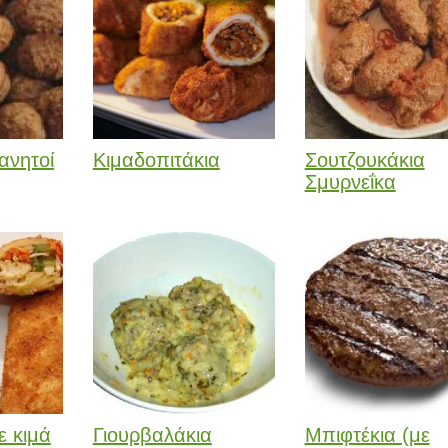
ανητοί
Κιμαδοπιτάκια
Σουτζουκάκια
Σμυρνεΐκα
ε κιμά
Γιουρβαλάκια
Μπιφτέκια (με