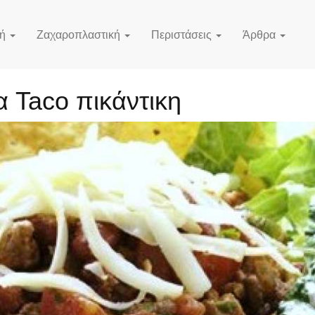
κή
Ζαχαροπλαστική
Περιστάσεις
Άρθρα
α Taco πικάντικη