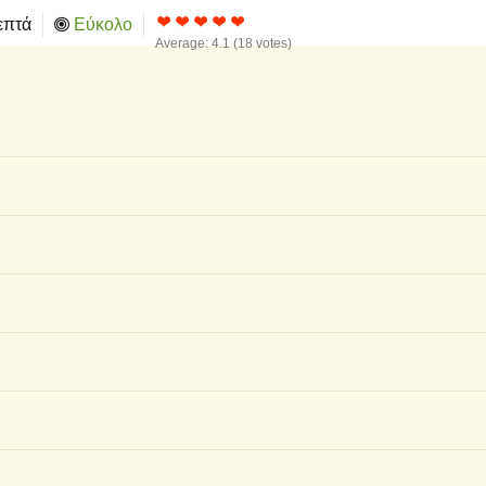
επτά
Εύκολο
Average:
4.1
(
18
votes)