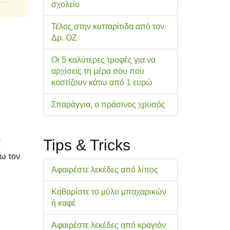
σχολείo
Τέλος στην κυτταρίτιδα από τον
Δρ. ΟΖ
Οι 5 καλύτερες τροφές για να
αρχίσεις τη μέρα σου που
κοστίζουν κάτω από 1 ευρώ
Σπαράγγια, ο πράσινος χρυσός
Tips & Tricks
α
νω τον
Αφαιρέστε λεκέδες από λίπος
Καθαρίστε το μύλο μπαχαρικών
ή καφέ
Αφαιρέστε λεκέδες από κραγιόν