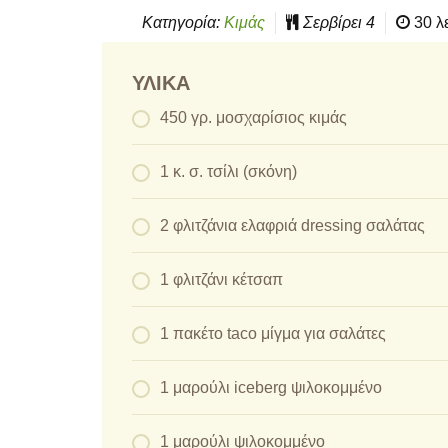
Κατηγορία:
Κιμάς
Σερβίρει
4
30 λ
ΥΛΙΚΆ
450 γρ. μοσχαρίσιος κιμάς
1 κ. σ. τσίλι (σκόνη)
2 φλιτζάνια ελαφριά dressing σαλάτας
1 φλιτζάνι κέτσαπ
1 πακέτο taco μίγμα για σαλάτες
1 μαρούλι iceberg ψιλοκομμένο
1 μαρούλι ψιλοκομμένο