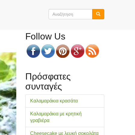
Φόρμα
αναζήτησης
Αναζήτηση
Follow Us
Πρόσφατες
συνταγές
Καλαμαράκια κρασάτα
Καλαμαράκια με κρητική
γραβιέρα
Cheesecake με λευκή σοκολάτα