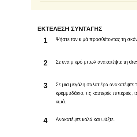
ΕΚΤΈΛΕΣΗ ΣΥΝΤΑΓΉΣ
Ψήστε τον κιμά προσθέτοντας τη σκόν
Σε ενα μικρό μπωλ ανακατέψτε τη dres
Σε μια μεγάλη σαλατιέρα ανακατέψτε το
κρεμμυδάκια, τις καυτερές πιπεριές, 
κιμά.
Ανακατέψτε καλά και ψύξτε.