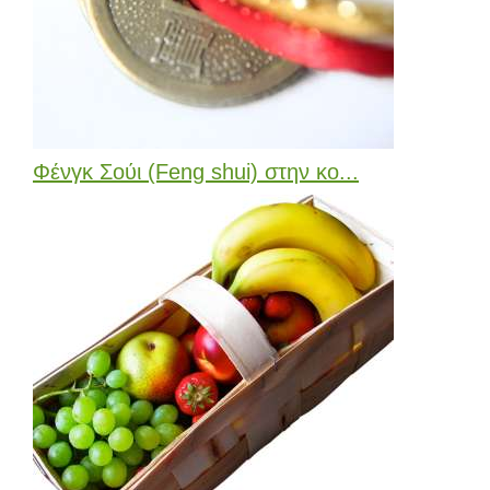
Φένγκ Σούι (Feng shui) στην κο...