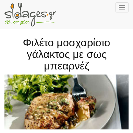
Togg
navig
Skip
to
main
Φιλέτο μοσχαρίσιο
content
γάλακτος με σως
μπεαρνέζ