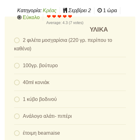
Κατηγορία:
Κρέας
Σερβίρει
2
1 ώρα
Εύκολο
Average:
4.3
(
7
votes)
ΥΛΙΚΆ
2 φιλέτα μοσχαρίσια (220 γρ. περίπου το
καθένα)
100γρ. βούτυρο
40ml κονιάκ
1 κύβο βοδινού
Ανάλογο αλάτι- πιπέρι
έτοιμη bearnaise