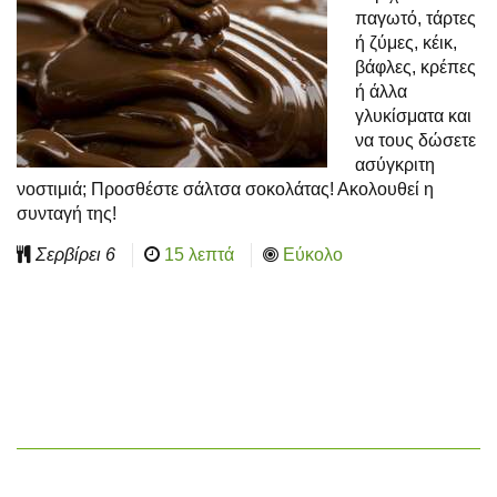
παγωτό, τάρτες
ή ζύμες, κέικ,
βάφλες, κρέπες
ή άλλα
γλυκίσματα και
να τους δώσετε
ασύγκριτη
νοστιμιά; Προσθέστε σάλτσα σοκολάτας! Ακολουθεί η
συνταγή της!
Σερβίρει
6
15 λεπτά
Εύκολο