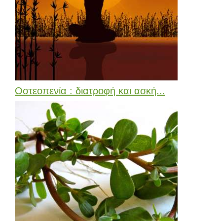
Οστεοπενία : διατροφή και ασκή...