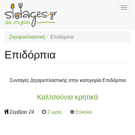
Togg
navig
Skip
to
main
Ζαχαροπλαστική
Επιδόρπια
content
Επιδόρπια
Συνταγές ζαχαροπλαστικής στην κατηγορία Επιδόρπια
Καλτσούνια κρητικά
Σερβίρει
24
2 ώρες
Εύκολο