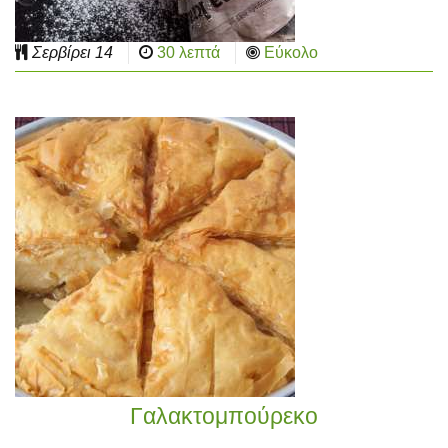
Σερβίρει
14
30 λεπτά
Εύκολο
Γαλακτομπούρεκο