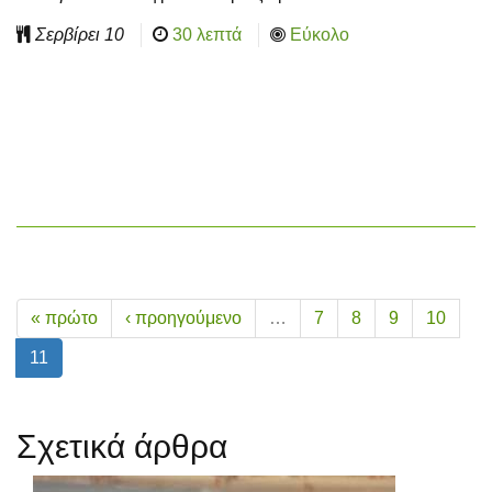
Σερβίρει
10
30 λεπτά
Εύκολο
« πρώτο
‹ προηγούμενο
…
7
8
9
10
11
Σχετικά άρθρα