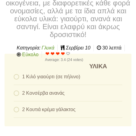
οικογένεια, με διαφορετικές κάθε φορά
ονομασίες, αλλά με τα ίδια απλά και
εύκολα υλικά: γιαούρτι, ανανά και
σαντιγί. Είναι ελαφρύ και άκρως
δροσιστικό!
Κατηγορία:
Γλυκά
Σερβίρει
10
30 λεπτά
Εύκολο
Average:
3.4
(
24
votes)
ΥΛΙΚΆ
1 Κιλό γιαούρτι (σε πήλινο)
2 Κονσέρβα ανανάς
2 Κουτιά κρέμα γάλακτος