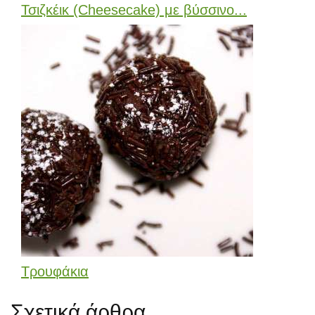
Τσιζκέικ (Cheesecake) με βύσσινο...
Τρουφάκια
Σχετικά άρθρα