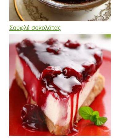
Σουφλέ σοκολάτας