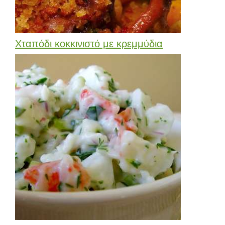
Χταπόδι κοκκινιστό με κρεμμύδια