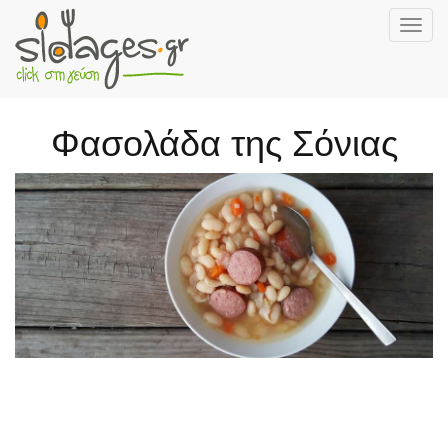
Togg
navig
Skip
to
main
Φασολάδα της Σόνιας
content