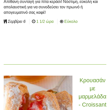
Απίθανη συνταγή για πίτα κεράσι! Νόστιμη, εύκολη και
απολαυστική για να συνοδεύσει τον πρωινό ή
απογευματινό σας καφέ!
Σερβίρει
6
1 1/2 ώρα
Εύκολο
Κρουασάν
με
μαρμελάδα
- Croissant