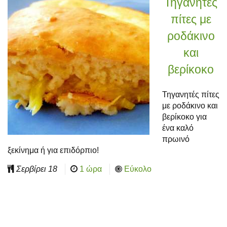
Τηγανητές
πίτες με
ροδάκινο
και
βερίκοκο
Τηγανητές πίτες
με ροδάκινο και
βερίκοκο για
ένα καλό
πρωινό
ξεκίνημα ή για επιδόρπιο!
Σερβίρει
18
1 ώρα
Εύκολο