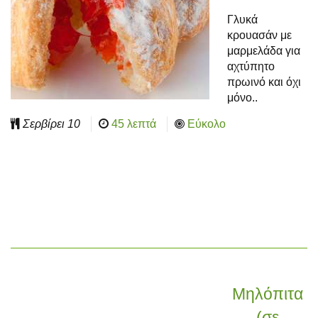
Γλυκά
κρουασάν με
μαρμελάδα για
αχτύπητο
πρωινό και όχι
μόνο..
Σερβίρει
10
45 λεπτά
Εύκολο
Μηλόπιτα
(σε