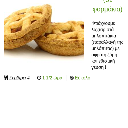
φορμάκια)
Φτιάχνουμε
λαχταριστά
μηλοπιτάκια
(παραλλαγή της
μηλόπιτας) με
αφράτη ζύμη
και εθιστική
γεύση !
Σερβίρει
4
1 1/2 ώρα
Εύκολο