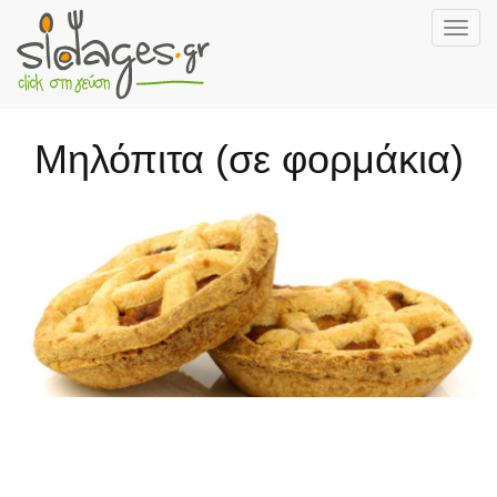
Togg
navig
Skip
to
main
Μηλόπιτα (σε φορμάκια)
content