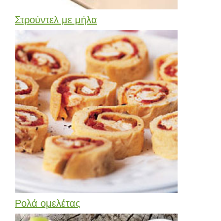
Στρούντελ με μήλα
Ρολά ομελέτας