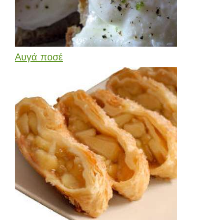
Αυγά ποσέ