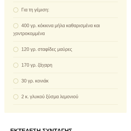
Για τη γέμιση:
400 γρ. κόκκινα μήλα καθαρισμένα και
χοντροκομμένα
120 γρ. σταφίδες μαύρες
170 γρ. ζάχαρη
30 γρ. κονιάκ
2 κ. γλυκού ξύσμα λεμονιού
ΕΚΤΈΛΕΣΗ ΣΥΝΤΑΓΉΣ