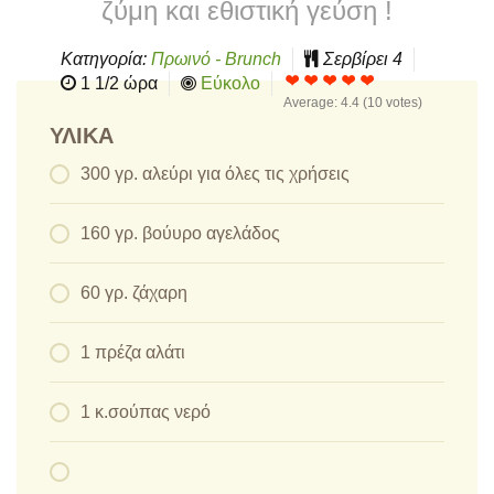
ζύμη και εθιστική γεύση !
Κατηγορία:
Πρωινό - Brunch
Σερβίρει
4
1 1/2 ώρα
Εύκολο
Average:
4.4
(
10
votes)
ΥΛΙΚΆ
300 γρ. αλεύρι για όλες τις χρήσεις
160 γρ. βούυρο αγελάδος
60 γρ. ζάχαρη
1 πρέζα αλάτι
1 κ.σούπας νερό