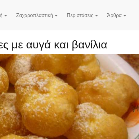
κή
Ζαχαροπλαστική
Περιστάσεις
Άρθρα
 με αυγά και βανίλια