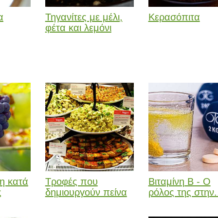
α
Τηγανίτες με μέλι,
Κερασόπιτα
φέτα και λεμόνι
η κατά
Τροφές που
Βιταμίνη Β - Ο
ς
δημιουργούν πείνα
ρόλος της στην.