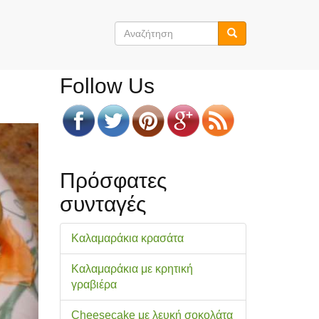
Φόρμα
αναζήτησης
Αναζήτηση
Follow Us
Πρόσφατες
συνταγές
Καλαμαράκια κρασάτα
Καλαμαράκια με κρητική
γραβιέρα
Cheesecake με λευκή σοκολάτα