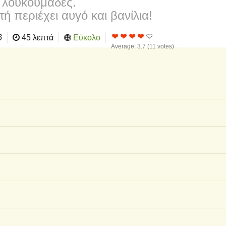
λουκουμάδες.
ή περιέχει αυγό και βανίλια!
6
45 λεπτά
Εύκολο
Average:
3.7
(
11
votes)