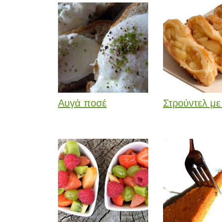
Αυγά ποσέ
Στρούντελ με