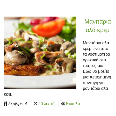
Μανιτάρια
αλά κρεμ
Μανιτάρια αλά
κρέμ: ένα από
τα νοστιμότερα
ορεκτικά στο
τραπέζι μας.
Εδώ θα βρείτε
μια πετυχημένη
συνταγή για
μανιτάρια αλά
κρεμ!
Σερβίρει
4
20 λεπτά
Εύκολο