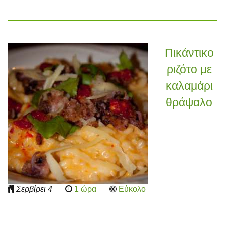
Πικάντικο
ριζότο με
καλαμάρι
θράψαλο
Σερβίρει
4
1 ώρα
Εύκολο