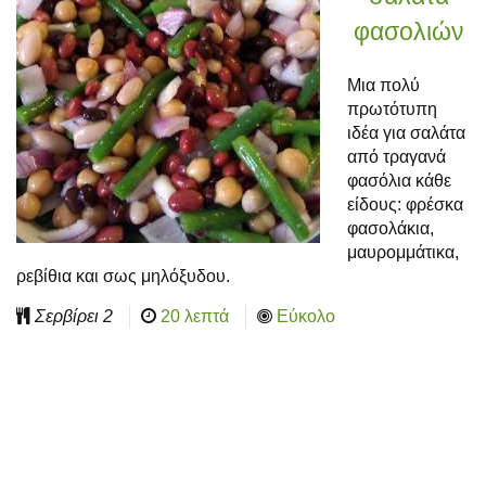
φασολιών
Μια πολύ
πρωτότυπη
ιδέα για σαλάτα
από τραγανά
φασόλια κάθε
είδους: φρέσκα
φασολάκια,
μαυρομμάτικα,
ρεβίθια και σως μηλόξυδου.
Σερβίρει
2
20 λεπτά
Εύκολο