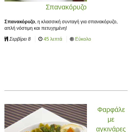
Σπανακόρυζο
Σπανακόρυζο
, η κλασσική συνταγή για σπανακόρυζο,
απλή νόστιμη και πετυχημένη!
Σερβίρει
8
45 λεπτά
Εύκολο
Φαρφάλε
με
αγκινάρες