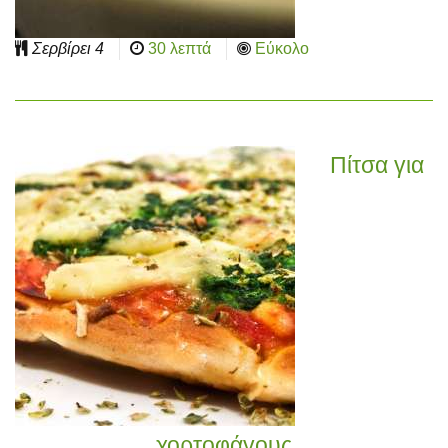
Σερβίρει
4
30 λεπτά
Εύκολο
Πίτσα για
χορτοφάγους