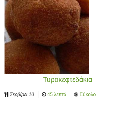
Τυροκεφτεδάκια
Σερβίρει
10
45 λεπτά
Εύκολο