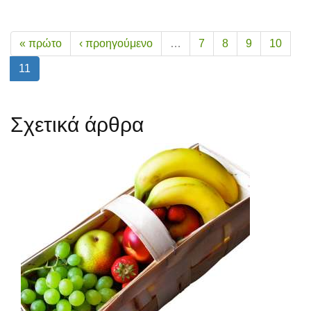
« πρώτο
‹ προηγούμενο
…
7
8
9
10
11
Σχετικά άρθρα