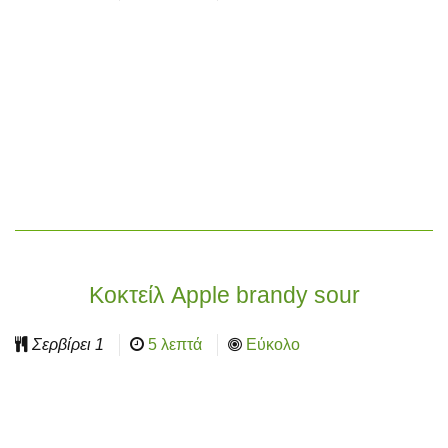
Κοκτείλ Apple brandy sour
Σερβίρει
1
5 λεπτά
Εύκολο