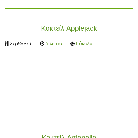
Κοκτείλ Applejack
Σερβίρει
1
5 λεπτά
Εύκολο
Κοκτείλ Antonello