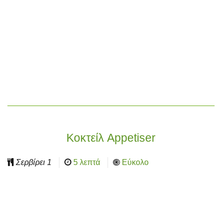
Κοκτείλ Appetiser
Σερβίρει
1
5 λεπτά
Εύκολο