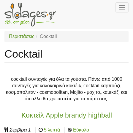
Togg
navig
Skip
to
main
Περιστάσεις
Cocktail
content
Cocktail
cocktail συνταγές για όλα τα γούστα. Πάνω από 1000
συνταγές για καλοκαιρινά κοκτέιλ, cocktail καρπούζι,
κοσμοπόλιταν - cosmopolitan, Mojito - μοχίτο,,καμικάζι και
ότι άλλο θα χρειαστείτε για τα πάρτι σας.
Κοκτείλ Apple brandy highball
Σερβίρει
1
5 λεπτά
Εύκολο