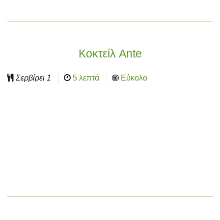
Κοκτείλ Ante
Σερβίρει
1
5 λεπτά
Εύκολο