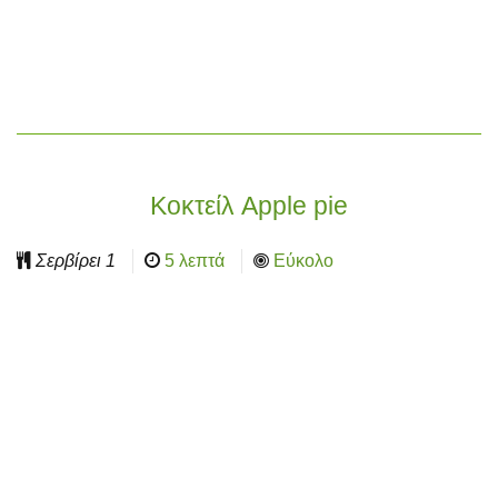
Κοκτείλ Apple pie
Σερβίρει
1
5 λεπτά
Εύκολο