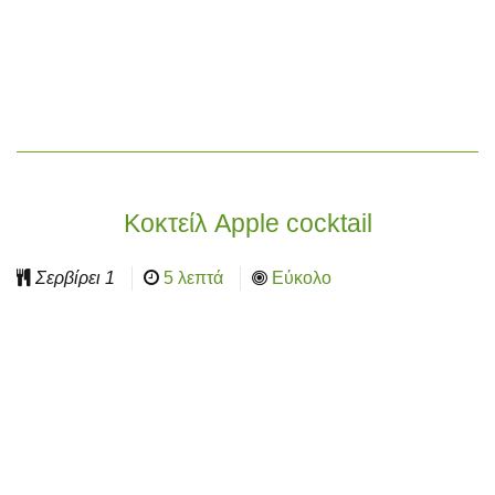
Κοκτείλ Apple cocktail
Σερβίρει
1
5 λεπτά
Εύκολο