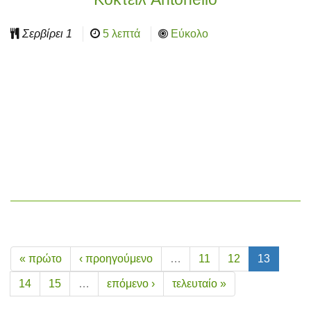
Σερβίρει
1
5 λεπτά
Εύκολο
« πρώτο
‹ προηγούμενο
…
11
12
13
14
15
…
επόμενο ›
τελευταίο »