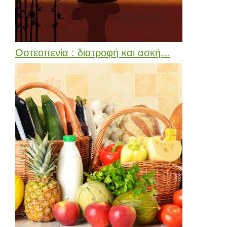
Οστεοπενία : διατροφή και ασκή...