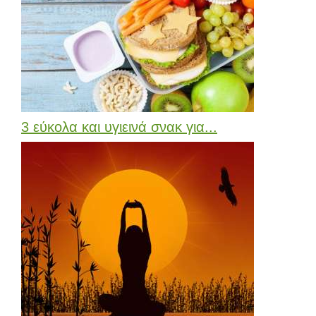
3 εύκολα και υγιεινά σνακ για...