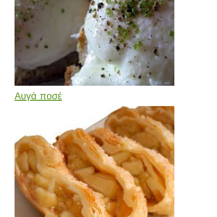
Αυγά ποσέ