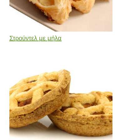
Στρούντελ με μήλα