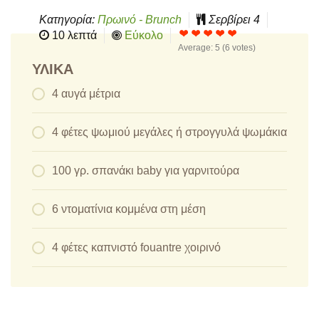
Κατηγορία:
Πρωινό - Brunch
Σερβίρει
4
10 λεπτά
Εύκολο
Average:
5
(
6
votes)
ΥΛΙΚΆ
4 αυγά μέτρια
4 φέτες ψωμιού μεγάλες ή στρογγυλά ψωμάκια
100 γρ. σπανάκι baby για γαρνιτούρα
6 ντοματίνια κομμένα στη μέση
4 φέτες καπνιστό fouantre χοιρινό