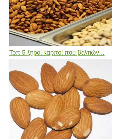
Τοπ 5 ξηροί καρποί που βελτιών...