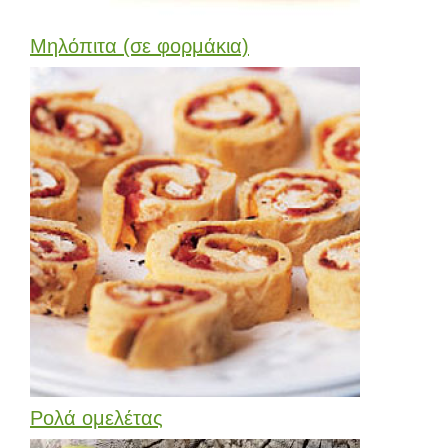
Μηλόπιτα (σε φορμάκια)
Ρολά ομελέτας