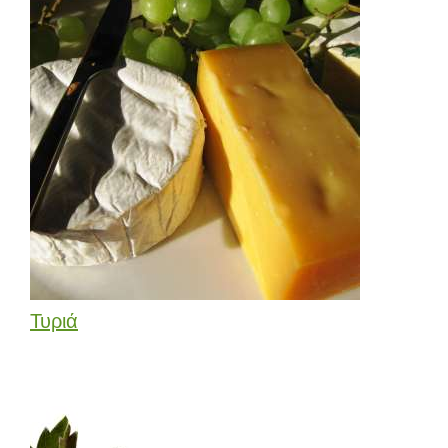
Τυριά