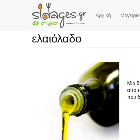
Αρχική
Μαγειρι
Skip
to
ελαιόλαδο
main
content
Μία δ
από τ
που δ