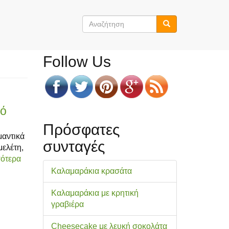
Φόρμα
αναζήτησης
Αναζήτηση
Follow Us
κό
Πρόσφατες
μαντικά
συνταγές
μελέτη,
σότερα
Καλαμαράκια κρασάτα
Καλαμαράκια με κρητική
γραβιέρα
Cheesecake με λευκή σοκολάτα