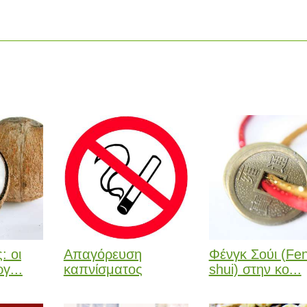
: οι
Απαγόρευση
Φένγκ Σούι (Fe
γ...
καπνίσματος
shui) στην κο...