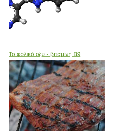
Το φολικό οξύ - βιταμίνη Β9