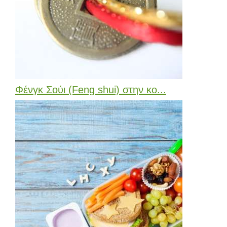
Φένγκ Σούι (Feng shui) στην κο...