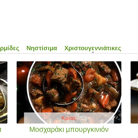
ρμίδες
Νηστίσιμα
Χριστουγεννιάτικες
(activ
Κρέας
ά
Μοσχαράκι μπουργκινιόν