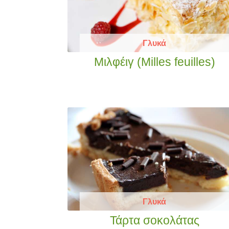
Γλυκά
Μιλφέιγ (Milles feuilles)
Γλυκά
Τάρτα σοκολάτας