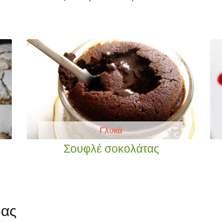
Γλυκά
Σουφλέ σοκολάτας
δας