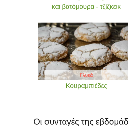
και βατόμουρα - τζίζκεικ
Γλυκά
Κουραμπιέδες
Οι συνταγές της
εβδομά