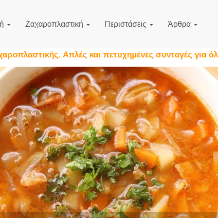
κή
Ζαχαροπλαστική
Περιστάσεις
Άρθρα
αχαροπλαστικής. Απλές και πετυχημένες συνταγές για όλ