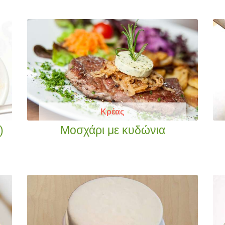
Κρέας
)
Μοσχάρι με κυδώνια