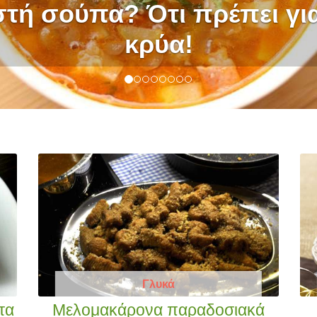
ηστίσιμα φαγητά, γευστικ
συνταγές
Γλυκά
τα
Μελομακάρονα παραδοσιακά