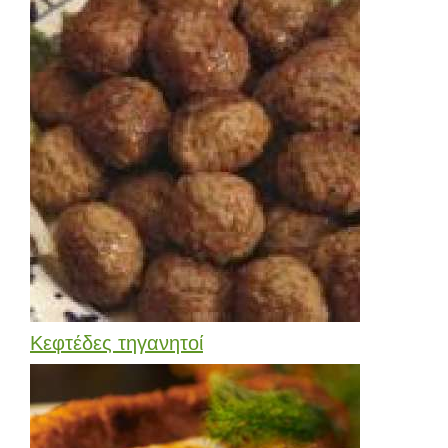
Κεφτέδες τηγανητοί