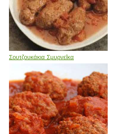
Σουτζουκάκια Σμυρνεΐκα