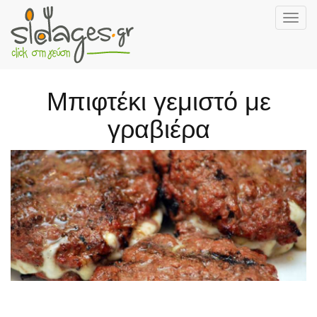
Togg
navig
Skip
to
main
Μπιφτέκι γεμιστό με
content
γραβιέρα