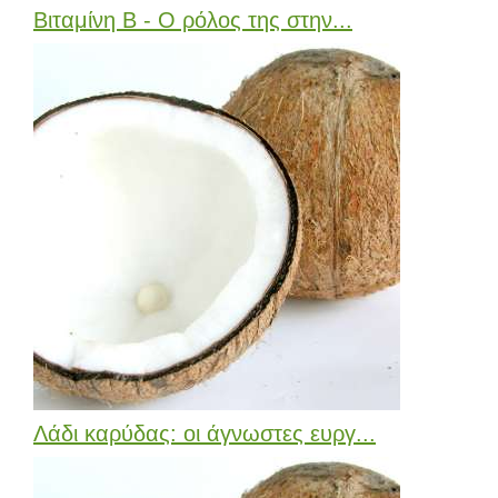
Βιταμίνη Β - Ο ρόλος της στην...
Λάδι καρύδας: οι άγνωστες ευργ...