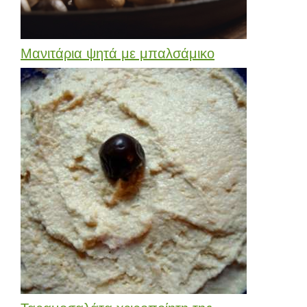
Μανιτάρια ψητά με μπαλσάμικο