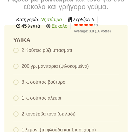
εύκολο και γρήγορο γεύμα.
Κατηγορία:
Νηστίσιμα
Σερβίρει
5
45 λεπτά
Εύκολο
Average:
3.8
(
16
votes)
ΥΛΙΚΆ
2 Κούπες ρύζι μπασμάτι
200 γρ. μανιτάρια (ψιλοκομμένα)
3 κ. σούπας βούτυρο
1 κ. σούπας αλεύρι
2 κονσέρβα τόνο (σε λάδι)
1 λεμόνι (τη φλούδα και 1 κ.σ. χυμό)