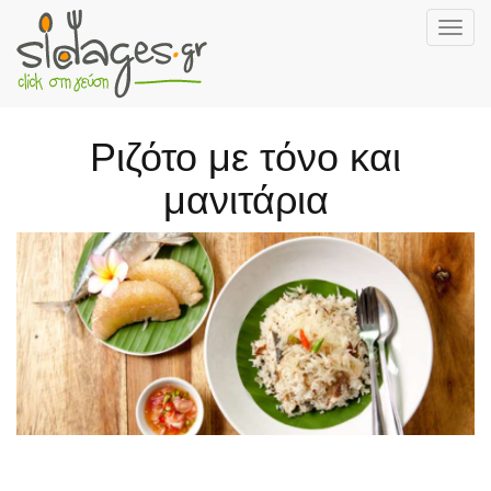
Togg
navig
Skip
to
main
Ριζότο με τόνο και
content
μανιτάρια