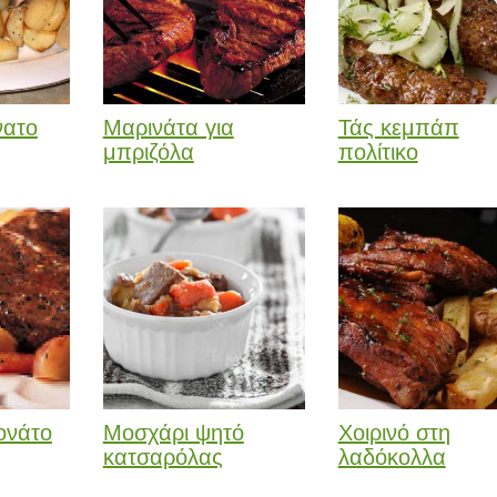
νατο
Μαρινάτα για
Τάς κεμπάπ
μπριζόλα
πολίτικο
ονάτο
Μοσχάρι ψητό
Χοιρινό στη
κατσαρόλας
λαδόκολλα