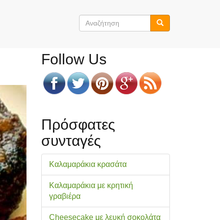
Φόρμα
αναζήτησης
Αναζήτηση
Follow Us
Πρόσφατες
συνταγές
Καλαμαράκια κρασάτα
Καλαμαράκια με κρητική
γραβιέρα
Cheesecake με λευκή σοκολάτα