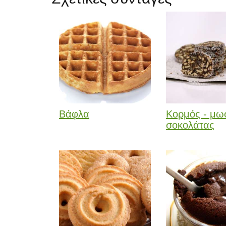
Βάφλα
Κορμός - μω
σοκολάτας