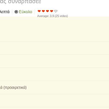
ας συναρπάσει!
λεπτά
Εύκολο
Average:
3.9
(
25
votes)
ά (προαιρετικά)