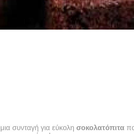
 μια συνταγή για εύκολη
σοκολατόπιτα
πο