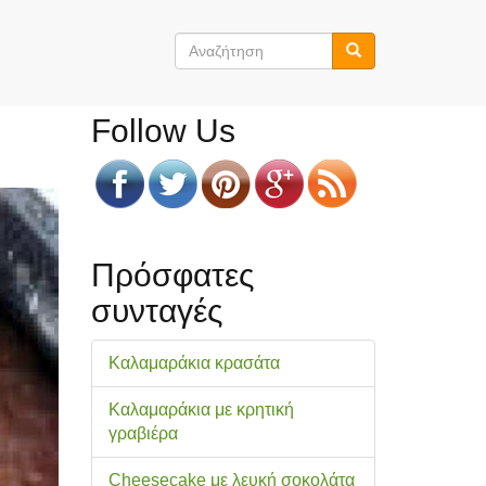
Φόρμα
αναζήτησης
Αναζήτηση
Follow Us
Πρόσφατες
συνταγές
Καλαμαράκια κρασάτα
Καλαμαράκια με κρητική
γραβιέρα
Cheesecake με λευκή σοκολάτα