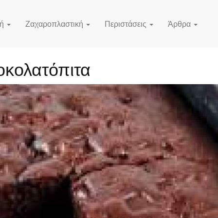
κή
Ζαχαροπλαστική
Περιστάσεις
Άρθρα
οκολατόπιτα