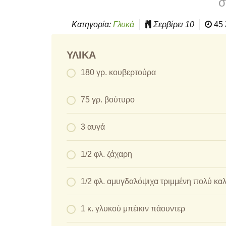
σ
Κατηγορία:
Γλυκά
Σερβίρει
10
45 
ΥΛΙΚΆ
180 γρ. κουβερτούρα
75 γρ. βούτυρο
3 αυγά
1/2 φλ. ζάχαρη
1/2 φλ. αμυγδαλόψιχα τριμμένη πολύ καλ
1 κ. γλυκού μπέικιν πάουντερ