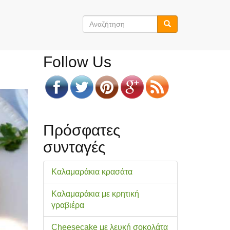
Φόρμα
αναζήτησης
Αναζήτηση
Follow Us
Πρόσφατες
συνταγές
Καλαμαράκια κρασάτα
Καλαμαράκια με κρητική
γραβιέρα
Cheesecake με λευκή σοκολάτα