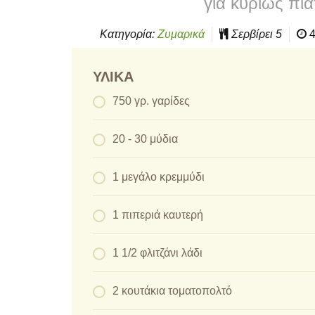
για κυρίως πι
Κατηγορία:
Ζυμαρικά
Σερβίρει
5
4
ΥΛΙΚΆ
750 γρ. γαρίδες
20 - 30 μύδια
1 μεγάλο κρεμμύδι
1 πιπεριά καυτερή
1 1/2 φλιτζάνι λάδι
2 κουτάκια τοματοπολτό