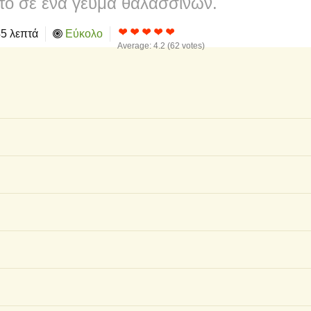
άτο σε ένα γεύμα θαλασσινών.
5 λεπτά
Εύκολο
Average:
4.2
(
62
votes)