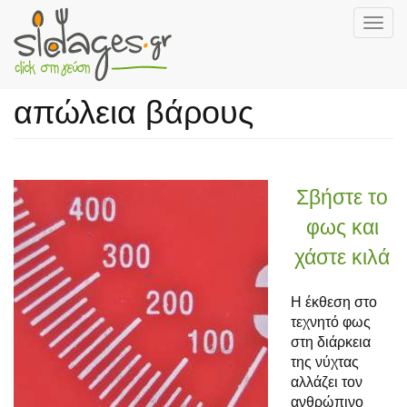
Togg
navig
Skip
to
απώλεια βάρους
main
content
Σβήστε το
φως και
χάστε κιλά
Η έκθεση στο
τεχνητό φως
στη διάρκεια
της νύχτας
αλλάζει τον
ανθρώπινο