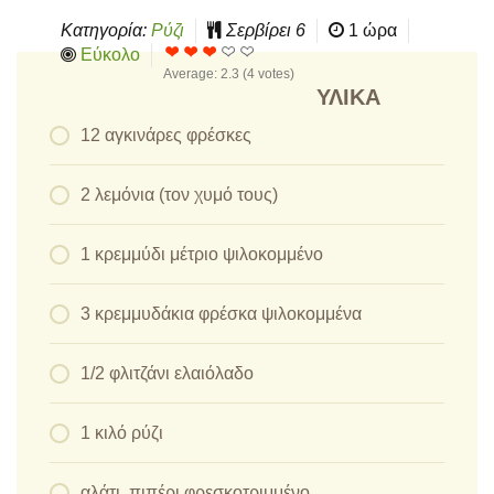
Κατηγορία:
Ρύζι
Σερβίρει
6
1 ώρα
Εύκολο
Average:
2.3
(
4
votes)
ΥΛΙΚΆ
12 αγκινάρες φρέσκες
2 λεμόνια (τον χυμό τους)
1 κρεμμύδι μέτριο ψιλοκομμένο
3 κρεμμυδάκια φρέσκα ψιλοκομμένα
1/2 φλιτζάνι ελαιόλαδο
1 κιλό ρύζι
αλάτι, πιπέρι φρεσκοτριμμένο