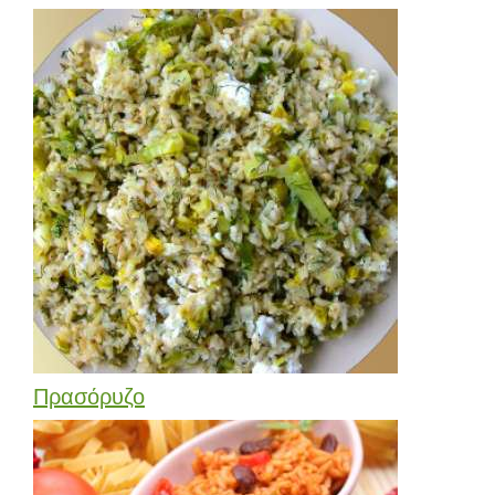
Πρασόρυζο