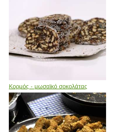
Κορμός - μωσαϊκό σοκολάτας