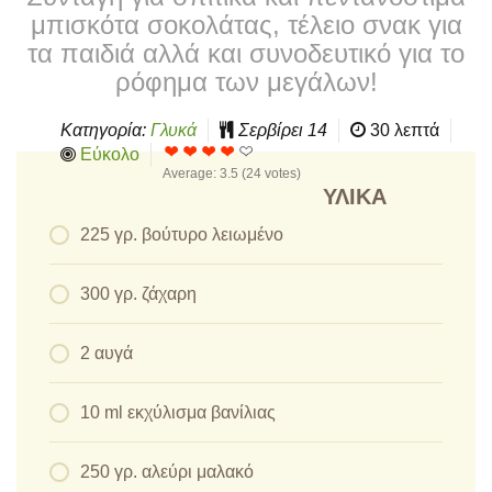
μπισκότα σοκολάτας, τέλειο σνακ για
τα παιδιά αλλά και συνοδευτικό για το
ρόφημα των μεγάλων!
Κατηγορία:
Γλυκά
Σερβίρει
14
30 λεπτά
Εύκολο
Average:
3.5
(
24
votes)
ΥΛΙΚΆ
225 γρ. βούτυρο λειωμένο
300 γρ. ζάχαρη
2 αυγά
10 ml εκχύλισμα βανίλιας
250 γρ. αλεύρι μαλακό