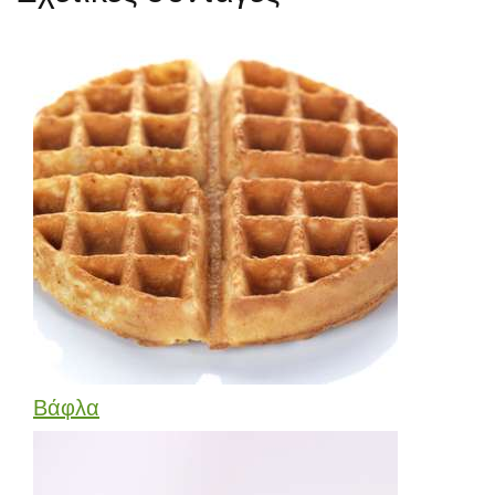
Βάφλα