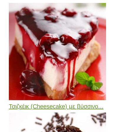
Τσιζκέικ (Cheesecake) με βύσσινο...