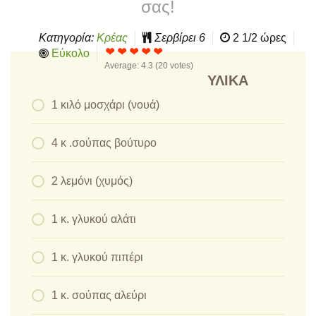
σας!
Κατηγορία:
Κρέας
Σερβίρει
6
2 1/2 ώρες
Εύκολο
Average:
4.3
(
20
votes)
ΥΛΙΚΆ
1 κιλό μοσχάρι (νουά)
4 κ .σούπας βούτυρο
2 λεμόνι (χυμός)
1 κ. γλυκού αλάτι
1 κ. γλυκού πιπέρι
1 κ. σούπας αλεύρι