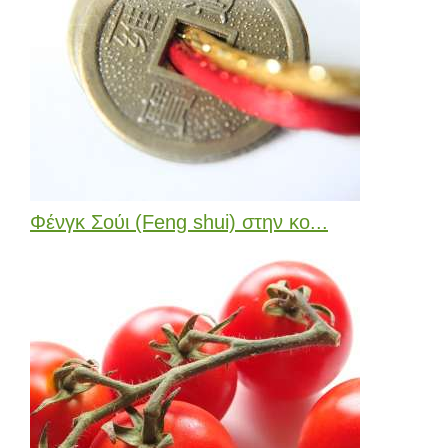
Φένγκ Σούι (Feng shui) στην κο...