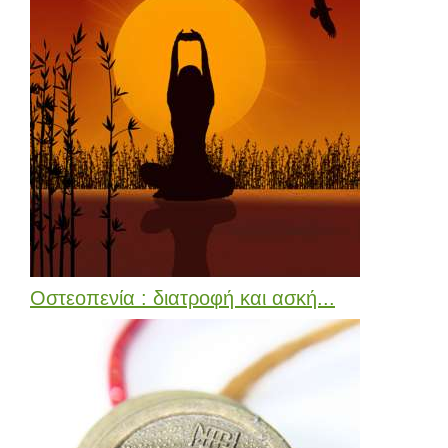
Οστεοπενία : διατροφή και ασκή...