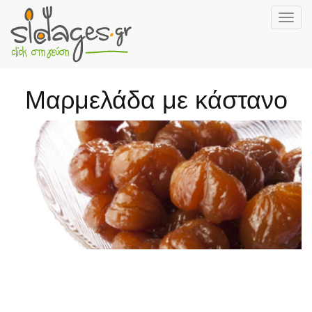
Togg
navig
Skip
to
main
Μαρμελάδα με κάστανο
content